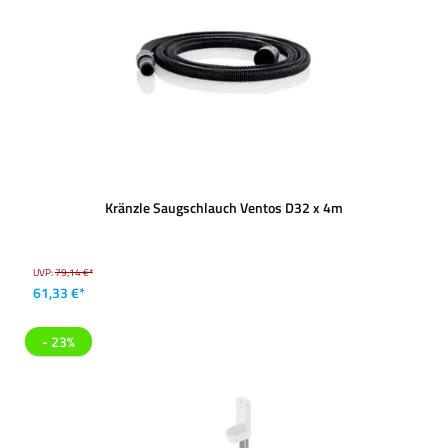
Kränzle Saugschlauch Ventos D32 x 4m
UVP:
79,14 €*
61,33 €*
- 23%