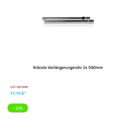
Kränzle Verlängerungsrohr 2x 500mm
UVP:
22,13 €*
17,15 €*
- 22%