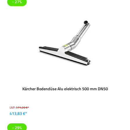
- 27%
Kärcher Bodendüse Alu elektrisch 500 mm DN50
UVP:
571,20 €*
413,83 €*
- 29%