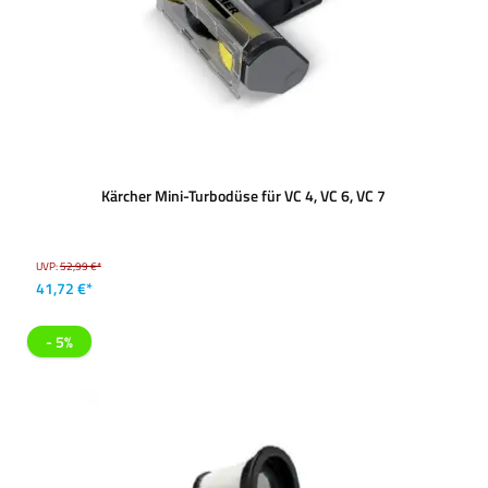
Kärcher Mini-Turbodüse für VC 4, VC 6, VC 7
UVP:
52,99 €*
41,72 €*
- 5%