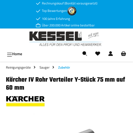
Rechnungskauf (Bonität vorausgesetzt)
Zum Hauptinhalt springen
Top Bewertungen
100 Jahre Erfahrung
Über 200.000 Artikel online bestellbar
Ware
Home
Reinigungsgeräte
Sauger
Zubehör
Kärcher IV Rohr Verteiler Y-Stück 75 mm auf
60 mm
Bildergalerie überspringen