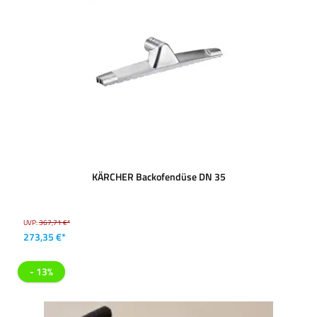
KÄRCHER Backofendüse DN 35
UVP:
367,71 €*
273,35 €*
- 13%