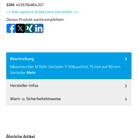
EAN:
4039784864207
>> Hier weitere Artikel vom Hersteller <<
Dieses Produkt weiterempfehlen:
Beschreibung
K&auml;rcher IV Rohr Verteiler Y-St&uuml;ck 75 mm auf 60 mm
Verteiler
Mehr
Hersteller-Infos
Warn- u. Sicherheitshinweise
Produktgalerie überspringen
Ähnliche Artikel