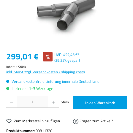
Verkaufspreis:
299,01 €
%
UVP:
422,45 €*
(29.22% gespart)
Inhalt:
1 Stück
inkl. MwSt.
zzgl. Versandkosten / shipping costs
Versandkostenfreie Lieferung innerhalb Deutschland!
Lieferzeit 1-3 Werktage
Produkt Anzahl: Gib den gewünschten Wert ein oder benutze die Schaltflächen um die Anzahl zu erhöhen o
Stück
In den Warenkorb
Zum Merkzettel hinzufügen
Fragen zum Artikel?
Produktnummer:
99811320