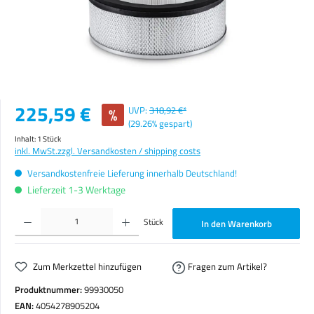
Verkaufspreis:
225,59 €
%
UVP:
318,92 €*
(29.26% gespart)
Inhalt:
1 Stück
inkl. MwSt.
zzgl. Versandkosten / shipping costs
Versandkostenfreie Lieferung innerhalb Deutschland!
Lieferzeit 1-3 Werktage
Produkt Anzahl: Gib den gewünschten Wert ein oder benutze die Schaltflächen um die Anzahl zu erhöhen o
Stück
In den Warenkorb
Zum Merkzettel hinzufügen
Fragen zum Artikel?
Produktnummer:
99930050
EAN:
4054278905204