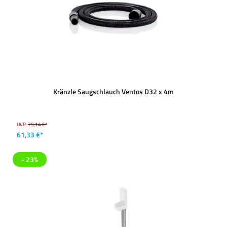
Kränzle Saugschlauch Ventos D32 x 4m
UVP:
79,14 €*
61,33 €*
- 23%