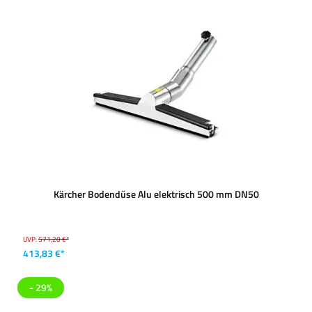
Kärcher Bodendüse Alu elektrisch 500 mm DN50
UVP:
571,20 €*
413,83 €*
- 29%