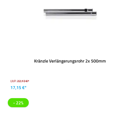
Kränzle Verlängerungsrohr 2x 500mm
UVP:
22,13 €*
17,15 €*
- 22%