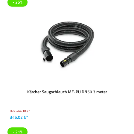
- 25%
Kärcher Saugschlauch ME-PU DN50 3 meter
UVP:
464,10 €*
345,02 €*
- 21%