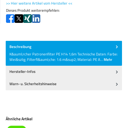
>> Hier weitere Artikel vom Hersteller <<
Dieses Produkt weiterempfehlen:
Beschreibung
K&auml;rcher Patronenfilter PE H14 1,6m Technische Daten: Farbe:
Wei&szlig; Filterfl&auml;che: 1.6 m&sup2; Material: PE A…
Mehr
Hersteller-Infos
Warn- u. Sicherheitshinweise
Produktgalerie überspringen
Ähnliche Artikel