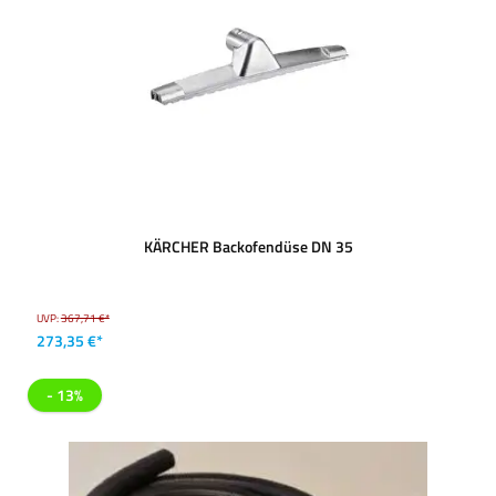
KÄRCHER Backofendüse DN 35
UVP:
367,71 €*
273,35 €*
- 13%