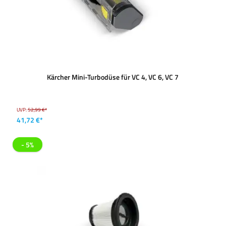
Kärcher Mini-Turbodüse für VC 4, VC 6, VC 7
UVP:
52,99 €*
41,72 €*
- 5%