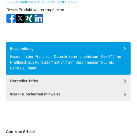
>> Hier weitere Artikel vom Hersteller <<
Dieses Produkt weiterempfehlen:
Beschreibung
K&auml;rcher Prallblech f&uuml;r Sammelbeh&auml;lter 517 mm
Prallblech aus Kunststoff mit 517 mm Durchmesser f&uuml;r
Beh&au…
Mehr
Hersteller-Infos
Warn- u. Sicherheitshinweise
Produktgalerie überspringen
Ähnliche Artikel