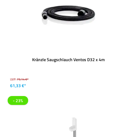
Kränzle Saugschlauch Ventos D32 x 4m
UVP:
79,14 €*
61,33 €*
- 23%