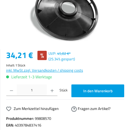
Verkaufspreis:
34,21 €
%
UVP:
45,82 €*
(25.34% gespart)
Inhalt:
1 Stück
inkl. MwSt.
zzgl. Versandkosten / shipping costs
Lieferzeit 1-3 Werktage
Produkt Anzahl: Gib den gewünschten Wert ein oder benutze die Schaltflächen um die Anzahl zu erhöhen o
Stück
In den Warenkorb
Zum Merkzettel hinzufügen
Fragen zum Artikel?
Produktnummer:
99808570
EAN:
4039784837416