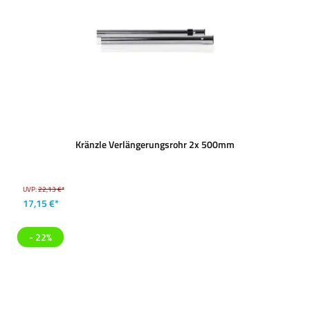
Kränzle Verlängerungsrohr 2x 500mm
UVP:
22,13 €*
17,15 €*
- 22%