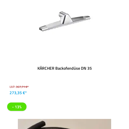
KÄRCHER Backofendüse DN 35
UVP:
367,71 €*
273,35 €*
- 13%