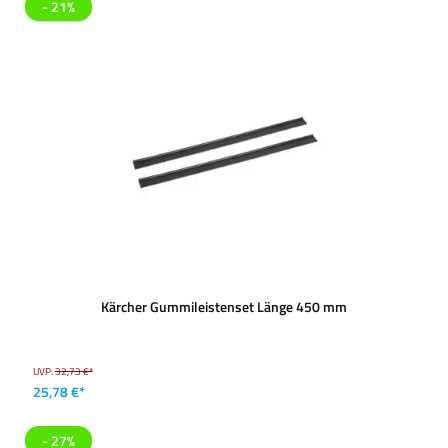
- 21%
Kärcher Gummileistenset Länge 450 mm
UVP:
32,73 €*
25,78 €*
- 27%