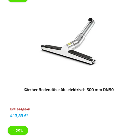
Kärcher Bodendüse Alu elektrisch 500 mm DN50
UVP:
571,20 €*
413,83 €*
- 29%