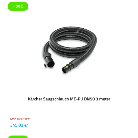
- 25%
Kärcher Saugschlauch ME-PU DN50 3 meter
UVP:
464,10 €*
345,02 €*