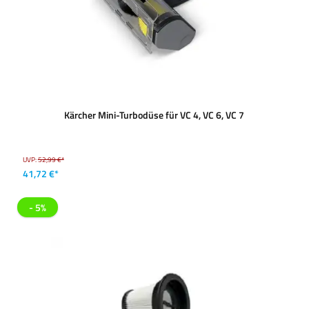
Kärcher Mini-Turbodüse für VC 4, VC 6, VC 7
UVP:
52,99 €*
41,72 €*
- 5%