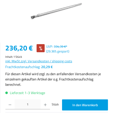
Verkaufspreis:
236,20 €
%
UVP:
334,39 €*
(29.36% gespart)
Inhalt:
1 Stück
inkl. MwSt.
zzgl. Versandkosten / shipping costs
Frachtkostenaufschlag:
20,29 €
Für diesen Artikel wird zzgl. zu den anfallenden Versandkosten je
einzelnem gekauften Artikel der o.g. Frachtkostenaufschlag
berechnet.
Lieferzeit 1-3 Werktage
Produkt Anzahl: Gib den gewünschten Wert ein oder benutze die Schaltflächen um die Anzahl zu erhöhen o
Stück
In den Warenkorb