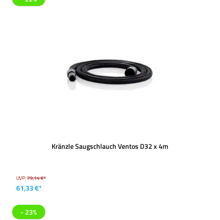
Kränzle Saugschlauch Ventos D32 x 4m
UVP:
79,14 €*
61,33 €*
- 23%