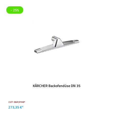
- 25%
KÄRCHER Backofendüse DN 35
UVP:
367,71 €*
273,35 €*