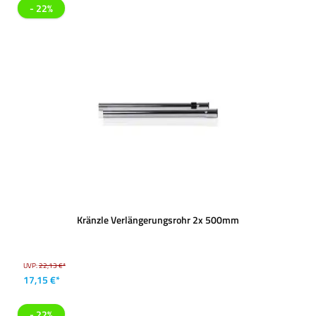
- 22%
Kränzle Verlängerungsrohr 2x 500mm
UVP:
22,13 €*
17,15 €*
- 22%