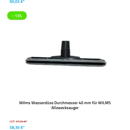
90,05 €*
- 13%
Wilms Wasserdüse Durchmesser 40 mm für WILMS
Allzwecksauger
UVP:
67,24 €*
58,36 €*