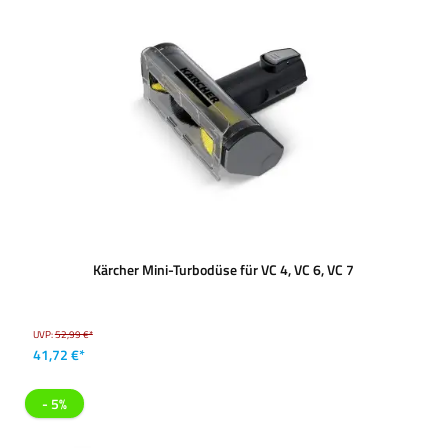
Kärcher Mini-Turbodüse für VC 4, VC 6, VC 7
UVP:
52,99 €*
41,72 €*
- 5%