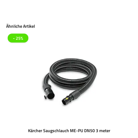
Produktgalerie überspringen
Ähnliche Artikel
- 25%
Kärcher Saugschlauch ME-PU DN50 3 meter