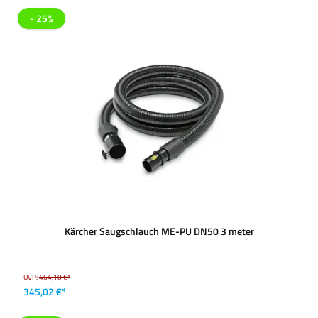
- 25%
Kärcher Saugschlauch ME-PU DN50 3 meter
UVP:
464,10 €*
345,02 €*