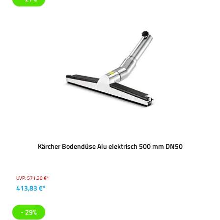
Kärcher Bodendüse Alu elektrisch 500 mm DN50
UVP:
571,20 €*
413,83 €*
- 29%