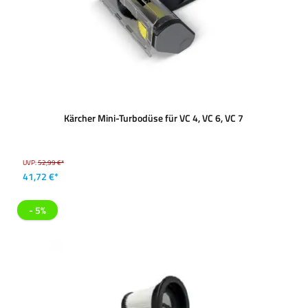
Kärcher Mini-Turbodüse für VC 4, VC 6, VC 7
UVP:
52,99 €*
41,72 €*
- 5%