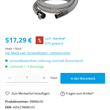
Verkaufspreis:
517,29 €
%
UVP:
749,70 €*
(31% gespart)
Inhalt:
1 Stück
inkl. MwSt.
zzgl. Versandkosten / shipping costs
Versandkostenfreie Lieferung innerhalb Deutschland!
Lieferzeit 1-3 Werktage
Produkt Anzahl: Gib den gewünschten Wert ein oder benutze die Schaltflächen um die Anzahl zu erhöhen o
Stück
In den Warenkorb
Zum Merkzettel hinzufügen
Fragen zum Artikel?
Produktnummer:
99896450
EAN:
4054278686325