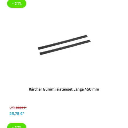
- 21%
Kärcher Gummileistenset Länge 450 mm
UVP:
32,73 €*
25,78 €*
- 27%