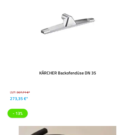
KÄRCHER Backofendüse DN 35
UVP:
367,71 €*
273,35 €*
- 13%