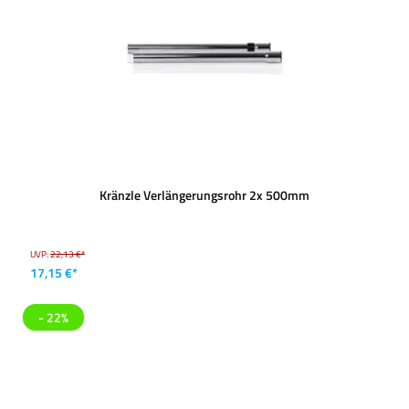
Kränzle Verlängerungsrohr 2x 500mm
UVP:
22,13 €*
17,15 €*
- 22%