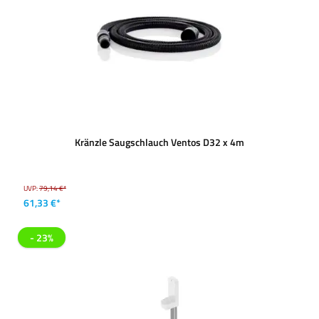
Kränzle Saugschlauch Ventos D32 x 4m
UVP:
79,14 €*
61,33 €*
- 23%