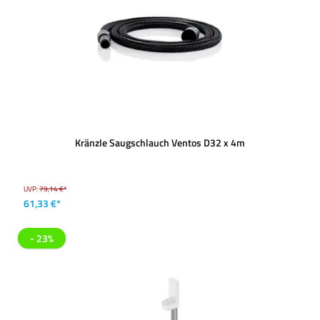
Kränzle Saugschlauch Ventos D32 x 4m
UVP:
79,14 €*
61,33 €*
- 23%