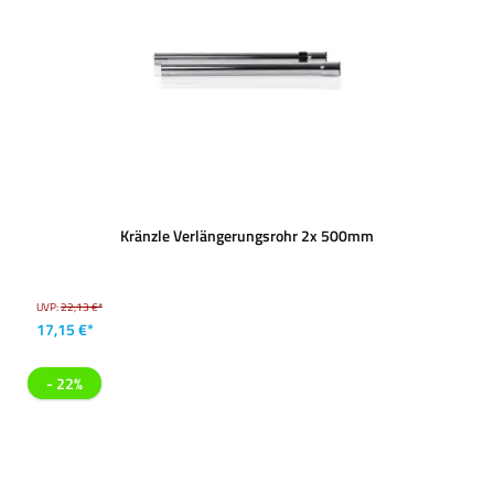
Kränzle Verlängerungsrohr 2x 500mm
UVP:
22,13 €*
17,15 €*
- 22%