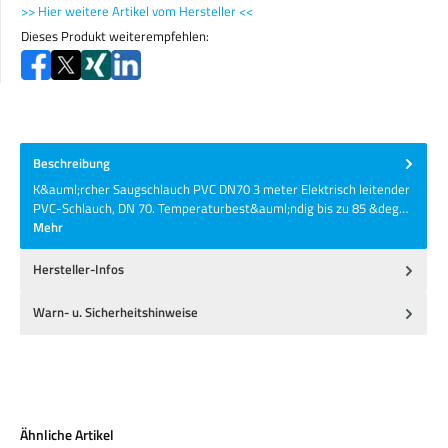
>> Hier weitere Artikel vom Hersteller <<
Dieses Produkt weiterempfehlen:
Beschreibung
K&auml;rcher Saugschlauch PVC DN70 3 meter Elektrisch leitender
PVC-Schlauch, DN 70. Temperaturbest&auml;ndig bis zu 85 &deg…
Mehr
Hersteller-Infos
Warn- u. Sicherheitshinweise
Produktgalerie überspringen
Ähnliche Artikel