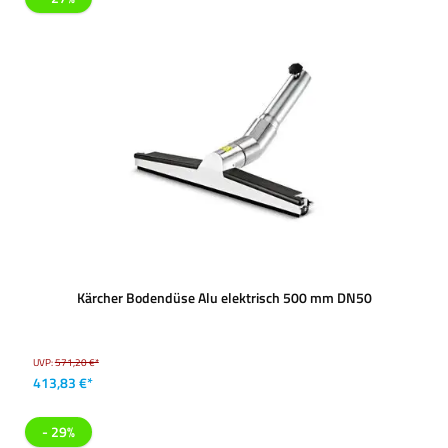
Kärcher Bodendüse Alu elektrisch 500 mm DN50
UVP:
571,20 €*
413,83 €*
- 29%