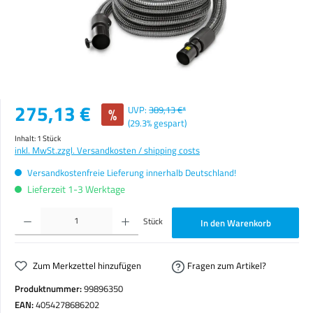
Verkaufspreis:
275,13 €
%
UVP:
389,13 €*
(29.3% gespart)
Inhalt:
1 Stück
inkl. MwSt.
zzgl. Versandkosten / shipping costs
Versandkostenfreie Lieferung innerhalb Deutschland!
Lieferzeit 1-3 Werktage
Produkt Anzahl: Gib den gewünschten Wert ein oder benutze die Schaltflächen um die Anzahl zu erhöhen o
Stück
In den Warenkorb
Zum Merkzettel hinzufügen
Fragen zum Artikel?
Produktnummer:
99896350
EAN:
4054278686202