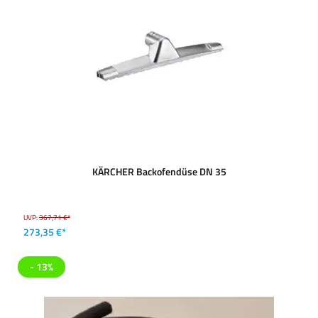
KÄRCHER Backofendüse DN 35
UVP:
367,71 €*
273,35 €*
- 13%