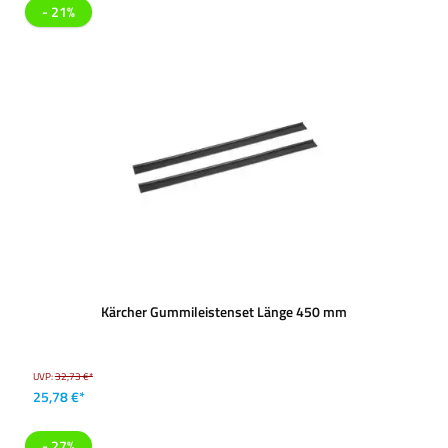
- 21%
Kärcher Gummileistenset Länge 450 mm
UVP:
32,73 €*
25,78 €*
- 27%