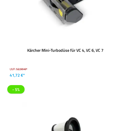
Kärcher Mini-Turbodüse für VC 4, VC 6, VC 7
UVP:
52,99 €*
41,72 €*
- 5%