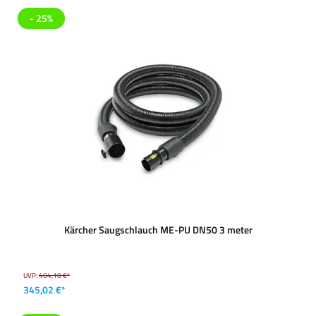
- 25%
Kärcher Saugschlauch ME-PU DN50 3 meter
UVP:
464,10 €*
345,02 €*