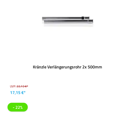
Kränzle Verlängerungsrohr 2x 500mm
UVP:
22,13 €*
17,15 €*
- 22%