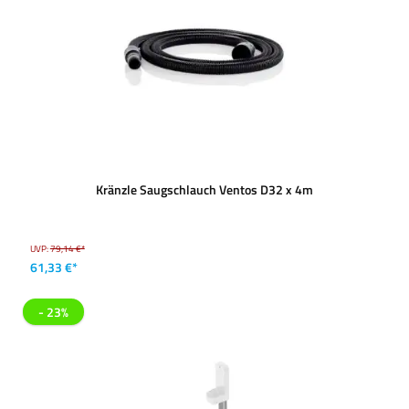
Kränzle Saugschlauch Ventos D32 x 4m
UVP:
79,14 €*
61,33 €*
- 23%