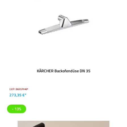
KÄRCHER Backofendüse DN 35
UVP:
367,71 €*
273,35 €*
- 13%