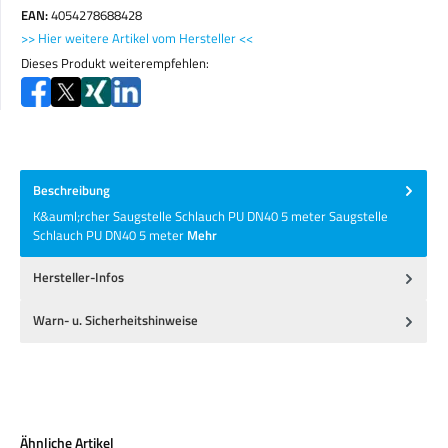
EAN:
4054278688428
>> Hier weitere Artikel vom Hersteller <<
Dieses Produkt weiterempfehlen:
Beschreibung
K&auml;rcher Saugstelle Schlauch PU DN40 5 meter Saugstelle
Schlauch PU DN40 5 meter
Mehr
Hersteller-Infos
Warn- u. Sicherheitshinweise
Produktgalerie überspringen
Ähnliche Artikel