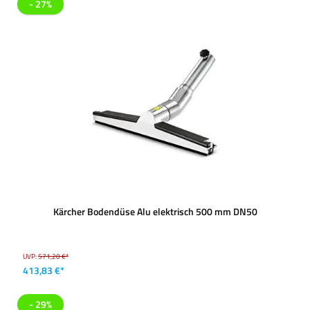
- 27%
Kärcher Bodendüse Alu elektrisch 500 mm DN50
UVP:
571,20 €*
413,83 €*
- 29%