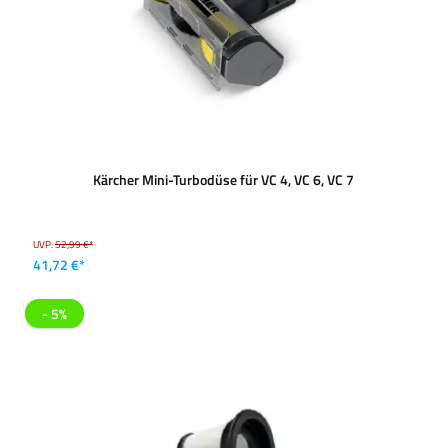
Kärcher Mini-Turbodüse für VC 4, VC 6, VC 7
UVP:
52,99 €*
41,72 €*
- 5%