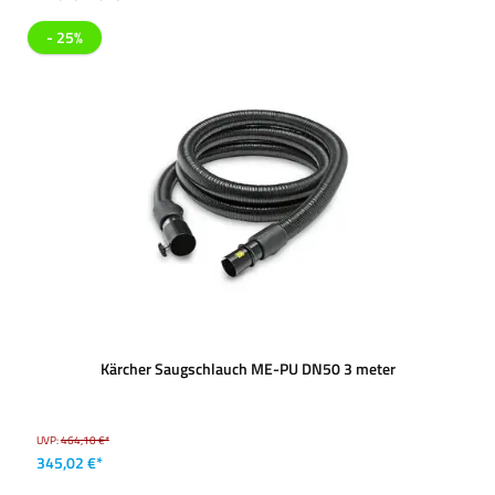
- 25%
Kärcher Saugschlauch ME-PU DN50 3 meter
UVP:
464,10 €*
345,02 €*