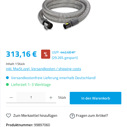
Verkaufspreis:
313,16 €
%
UVP:
442,68 €*
(29.26% gespart)
Inhalt:
1 Stück
inkl. MwSt.
zzgl. Versandkosten / shipping costs
Versandkostenfreie Lieferung innerhalb Deutschland!
Lieferzeit 1-3 Werktage
Produkt Anzahl: Gib den gewünschten Wert ein oder benutze die Schaltflächen um die Anzahl zu erhöhen o
Stück
In den Warenkorb
Zum Merkzettel hinzufügen
Fragen zum Artikel?
Produktnummer:
99897060