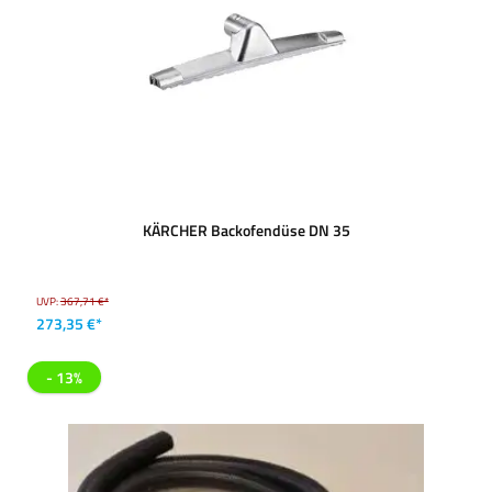
KÄRCHER Backofendüse DN 35
UVP:
367,71 €*
273,35 €*
- 13%