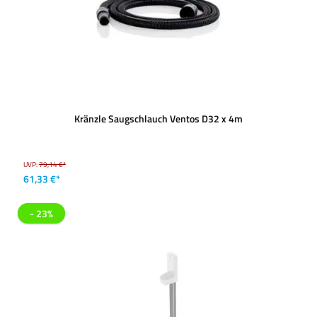
Kränzle Saugschlauch Ventos D32 x 4m
UVP:
79,14 €*
61,33 €*
- 23%