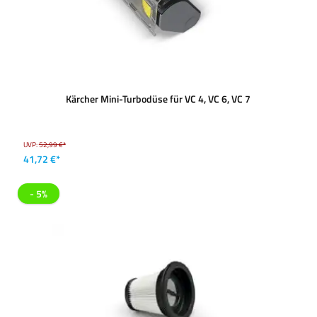
Kärcher Mini-Turbodüse für VC 4, VC 6, VC 7
UVP:
52,99 €*
41,72 €*
- 5%