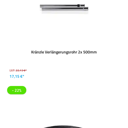
Kränzle Verlängerungsrohr 2x 500mm
UVP:
22,13 €*
17,15 €*
- 22%