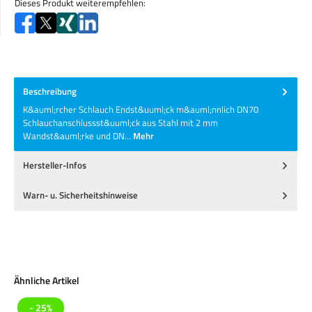
Dieses Produkt weiterempfehlen:
Beschreibung
K&auml;rcher Schlauch Endst&uuml;ck m&auml;nnlich DN70
Schlauchanschlussst&uuml;ck aus Stahl mit 2 mm
Wandst&auml;rke und DN…
Mehr
Hersteller-Infos
Warn- u. Sicherheitshinweise
Produktgalerie überspringen
Ähnliche Artikel
- 25%