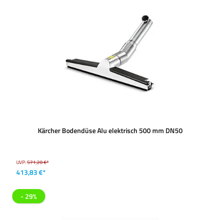
Kärcher Bodendüse Alu elektrisch 500 mm DN50
UVP:
571,20 €*
413,83 €*
- 29%