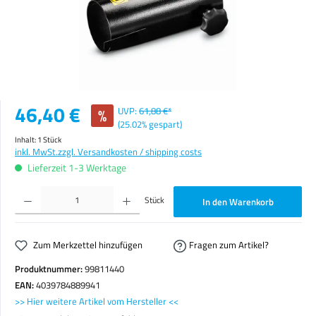
Verkaufspreis:
46,40 €
%
UVP:
61,88 €*
(25.02% gespart)
Inhalt:
1 Stück
inkl. MwSt.
zzgl. Versandkosten / shipping costs
Lieferzeit 1-3 Werktage
Produkt Anzahl: Gib den gewünschten Wert ein oder benutze die Schaltflächen um die Anzahl zu erhöhen o
Stück
In den Warenkorb
Zum Merkzettel hinzufügen
Fragen zum Artikel?
Produktnummer:
99811440
EAN:
4039784889941
>> Hier weitere Artikel vom Hersteller <<