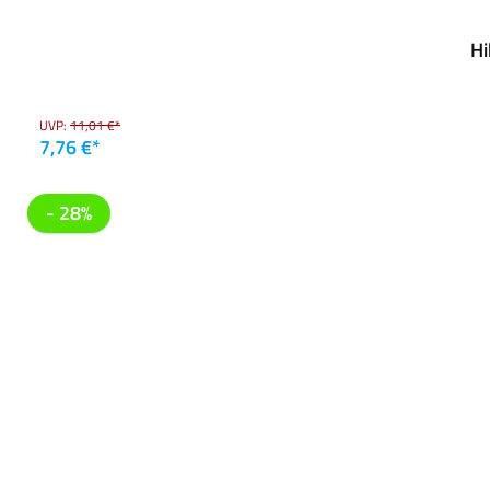
Hi
UVP:
11,01 €*
7,76 €*
- 28%