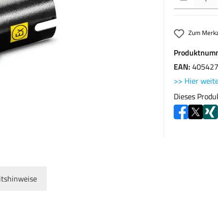
Zum Merkz
Produktnum
EAN:
40542
>> Hier weite
Dieses Produ
itshinweise