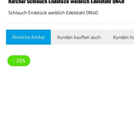
Kärcher Schlauch Endstück weiblich Edelstahl DN40
Schlauch Endstück weiblich Edelstahl DN40
Ähnliche Artikel
Kunden kauften auch
Kunden ha
Produktgalerie überspringen
- 25%