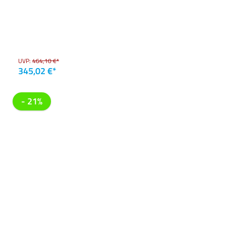
UVP:
464,10 €*
345,02 €*
- 21%