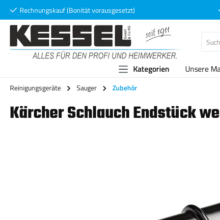
Rechnungskauf (Bonität vorausgesetzt)
 Hauptinhalt springen
Zur Suche springen
Zur Hauptnavigation springen
Kategorien
Unsere M
Reinigungsgeräte
Sauger
Zubehör
Kärcher Schlauch Endstück wei
Bildergalerie überspringen