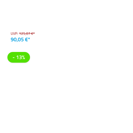
UVP:
125,07 €*
90,05 €*
- 13%