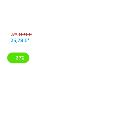
UVP:
32,73 €*
25,78 €*
- 27%