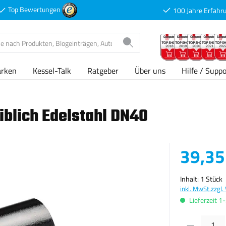
Top Bewertungen
100 Jahre Erfahr
arken
Kessel-Talk
Ratgeber
Über uns
Hilfe / Suppo
blich Edelstahl DN40
Verkaufspreis
39,35
Inhalt:
1 Stück
inkl. MwSt.
zzgl.
Lieferzeit 1
Produkt Anzahl: G