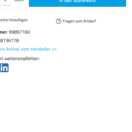
In den Warenkorb
ettel hinzufügen
Fragen zum Artikel?
mer:
99897160
78736778
re Artikel vom Hersteller <<
kt weiterempfehlen: