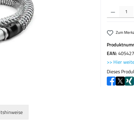
Produkt Anzahl: G
Zum Merkz
Produktnum
EAN:
40542
>> Hier weite
Dieses Produ
itshinweise