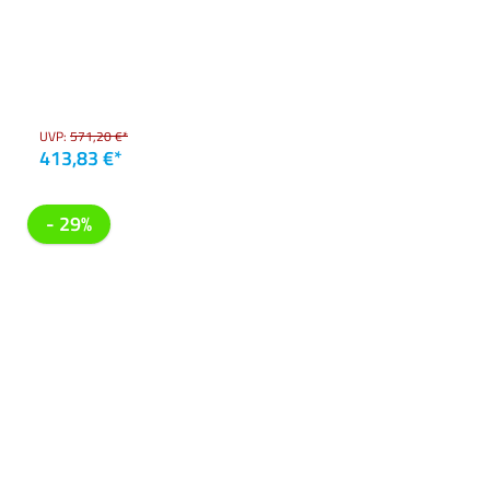
UVP:
571,20 €*
413,83 €*
- 29%