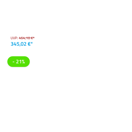
UVP:
464,10 €*
345,02 €*
- 21%