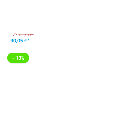
UVP:
125,07 €*
90,05 €*
- 13%