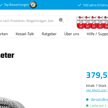
Top Bewertungen
100 Jahre Erfahr
arken
Kessel-Talk
Ratgeber
Über uns
Hilfe / Suppo
eter
Verkaufspreis
379,5
Inhalt:
1 Stück
inkl. MwSt.
zzgl.
Versandkos
Lieferzeit 1