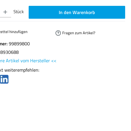
ib den gewünschten Wert ein oder benutze die Schaltflächen um die Anzahl zu erhöhen oder
Stück
In den Warenkorb
ettel hinzufügen
Fragen zum Artikel?
mer:
99899800
78930688
re Artikel vom Hersteller <<
kt weiterempfehlen: