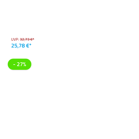
UVP:
32,73 €*
25,78 €*
- 27%