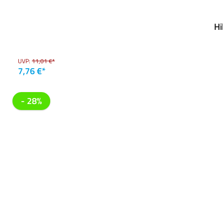
Hi
UVP:
11,01 €*
7,76 €*
- 28%