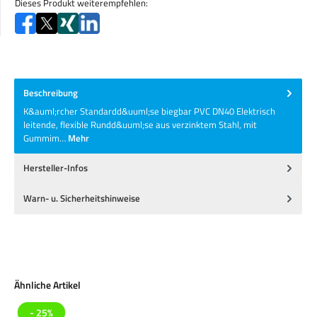
Dieses Produkt weiterempfehlen:
Beschreibung
K&auml;rcher Standardd&uuml;se biegbar PVC DN40 Elektrisch
leitende, flexible Rundd&uuml;se aus verzinktem Stahl, mit
Gummim…
Mehr
Hersteller-Infos
Warn- u. Sicherheitshinweise
Produktgalerie überspringen
Ähnliche Artikel
- 25%