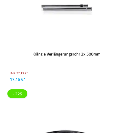
Kränzle Verlängerungsrohr 2x 500mm
UVP:
22,13 €*
17,15 €*
- 22%