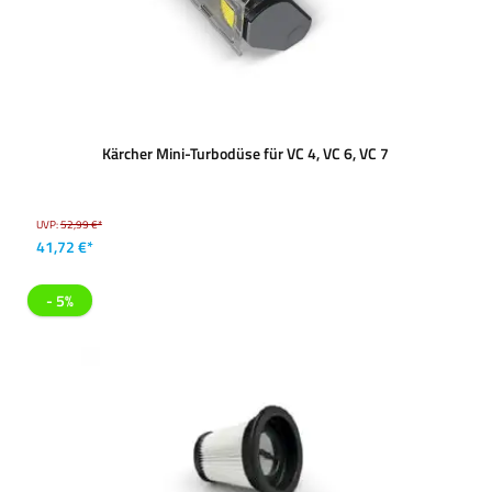
Kärcher Mini-Turbodüse für VC 4, VC 6, VC 7
UVP:
52,99 €*
41,72 €*
- 5%