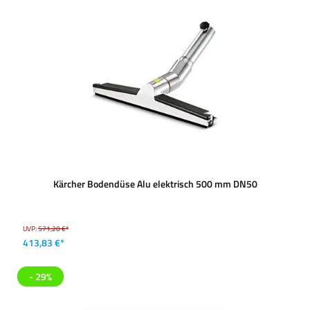
Kärcher Bodendüse Alu elektrisch 500 mm DN50
UVP:
571,20 €*
413,83 €*
- 29%