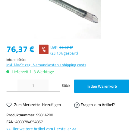
Verkaufspreis:
76,37 €
%
UVP:
99,37 €*
(23.15% gespart)
Inhalt:
1 Stück
inkl. MwSt.
zzgl. Versandkosten / shipping costs
Lieferzeit 1-3 Werktage
Produkt Anzahl: Gib den gewünschten Wert ein oder benutze die Schaltflächen um die Anzahl zu erhöhen o
Stück
In den Warenkorb
Zum Merkzettel hinzufügen
Fragen zum Artikel?
Produktnummer:
99814200
EAN:
4039784854857
>> Hier weitere Artikel vom Hersteller <<