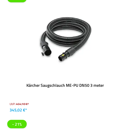
Kärcher Saugschlauch ME-PU DN50 3 meter
UVP:
464,10 €*
345,02 €*
- 21%