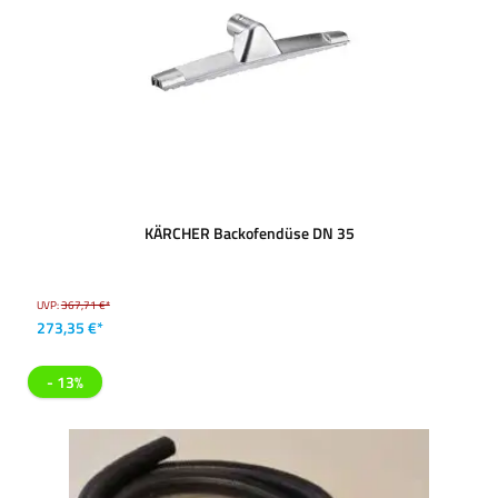
KÄRCHER Backofendüse DN 35
UVP:
367,71 €*
273,35 €*
- 13%