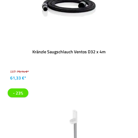
Kränzle Saugschlauch Ventos D32 x 4m
UVP:
79,14 €*
61,33 €*
- 23%