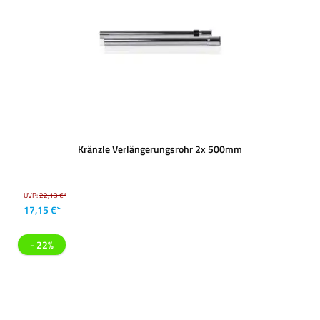
Kränzle Verlängerungsrohr 2x 500mm
UVP:
22,13 €*
17,15 €*
- 22%