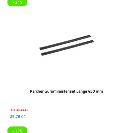
- 21%
Kärcher Gummileistenset Länge 450 mm
UVP:
32,73 €*
25,78 €*
- 27%