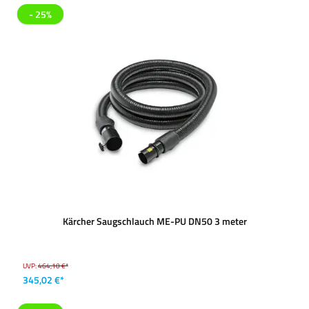
- 25%
Kärcher Saugschlauch ME-PU DN50 3 meter
UVP:
464,10 €*
345,02 €*