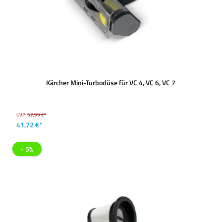
Kärcher Mini-Turbodüse für VC 4, VC 6, VC 7
UVP:
52,99 €*
41,72 €*
- 5%