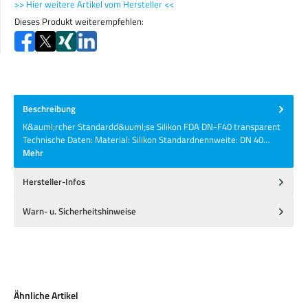
>> Hier weitere Artikel vom Hersteller <<
Dieses Produkt weiterempfehlen:
Beschreibung
K&auml;rcher Standardd&uuml;se Silikon FDA DN-F40 transparent
Technische Daten: Material: Silikon Standardnennweite: DN 40…
Mehr
Hersteller-Infos
Warn- u. Sicherheitshinweise
Produktgalerie überspringen
Ähnliche Artikel