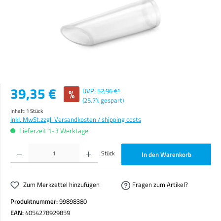
Verkaufspreis:
39,35 €
%
UVP:
52,96 €*
(25.7% gespart)
Inhalt:
1 Stück
inkl. MwSt.
zzgl. Versandkosten / shipping costs
Lieferzeit 1-3 Werktage
Produkt Anzahl: Gib den gewünschten Wert ein oder benutze die Schaltflächen um die Anzahl zu erhöhen o
Stück
In den Warenkorb
Zum Merkzettel hinzufügen
Fragen zum Artikel?
Produktnummer:
99898380
EAN:
4054278929859