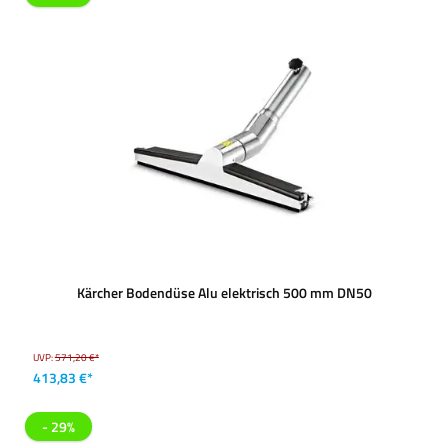
Kärcher Bodendüse Alu elektrisch 500 mm DN50
UVP:
571,20 €*
413,83 €*
- 29%