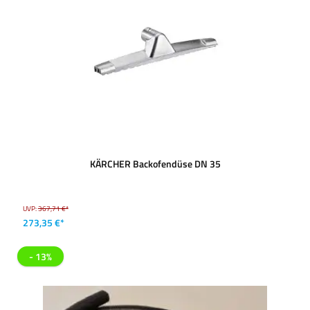
KÄRCHER Backofendüse DN 35
UVP:
367,71 €*
273,35 €*
- 13%