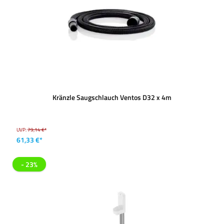
Kränzle Saugschlauch Ventos D32 x 4m
UVP:
79,14 €*
61,33 €*
- 23%