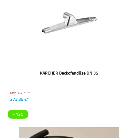
KÄRCHER Backofendüse DN 35
UVP:
367,71 €*
273,35 €*
- 13%