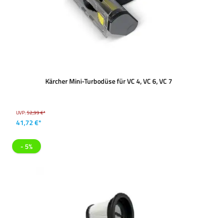
Kärcher Mini-Turbodüse für VC 4, VC 6, VC 7
UVP:
52,99 €*
41,72 €*
- 5%