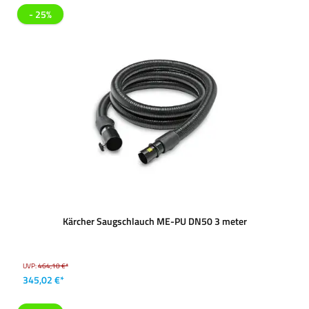
- 25%
Kärcher Saugschlauch ME-PU DN50 3 meter
UVP:
464,10 €*
345,02 €*