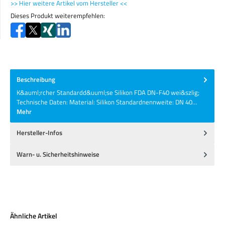
>> Hier weitere Artikel vom Hersteller <<
Dieses Produkt weiterempfehlen:
Beschreibung
K&auml;rcher Standardd&uuml;se Silikon FDA DN-F40 wei&szlig;
Technische Daten: Material: Silikon Standardnennweite: DN 40…
Mehr
Hersteller-Infos
Warn- u. Sicherheitshinweise
Produktgalerie überspringen
Ähnliche Artikel