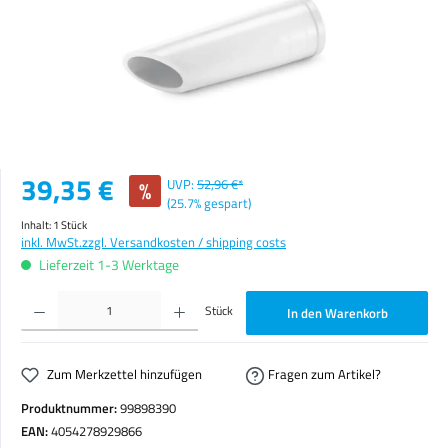
Verkaufspreis:
39,35 €
%
UVP:
52,96 €*
(25.7% gespart)
Inhalt:
1 Stück
inkl. MwSt.
zzgl. Versandkosten / shipping costs
Lieferzeit 1-3 Werktage
Produkt Anzahl: Gib den gewünschten Wert ein oder benutze die Schaltflächen um die Anzahl zu erhöhen o
Stück
In den Warenkorb
Zum Merkzettel hinzufügen
Fragen zum Artikel?
Produktnummer:
99898390
EAN:
4054278929866