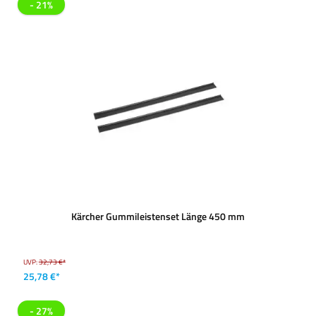
- 21%
Kärcher Gummileistenset Länge 450 mm
UVP:
32,73 €*
25,78 €*
- 27%