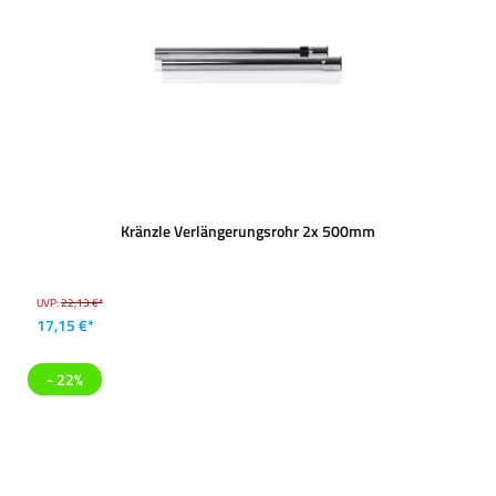
Kränzle Verlängerungsrohr 2x 500mm
UVP:
22,13 €*
17,15 €*
- 22%