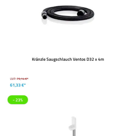
Kränzle Saugschlauch Ventos D32 x 4m
UVP:
79,14 €*
61,33 €*
- 23%