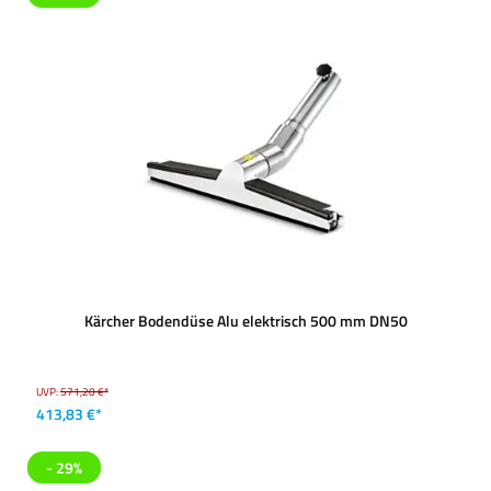
Kärcher Bodendüse Alu elektrisch 500 mm DN50
UVP:
571,20 €*
413,83 €*
- 29%