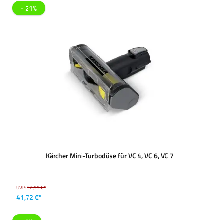
- 21%
Kärcher Mini-Turbodüse für VC 4, VC 6, VC 7
UVP:
52,99 €*
41,72 €*