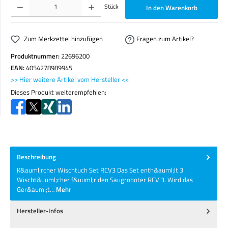
Stück
In den Warenkorb
Zum Merkzettel hinzufügen
Fragen zum Artikel?
Produktnummer:
22696200
EAN:
4054278989945
>> Hier weitere Artikel vom Hersteller <<
Dieses Produkt weiterempfehlen:
Beschreibung
K&auml;rcher Wischtuch Set RCV3 Das Set enth&auml;lt 3
Wischt&uuml;cher f&uuml;r den Saugroboter RCV 3. Wird das
Ger&auml;t…
Mehr
Hersteller-Infos