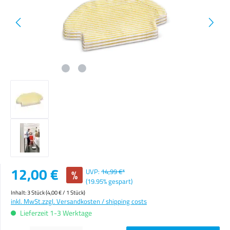
Verkaufspreis:
12,00 €
%
UVP:
14,99 €*
(19.95% gespart)
Inhalt:
3 Stück
(4,00 € / 1 Stück)
inkl. MwSt.
zzgl. Versandkosten / shipping costs
Lieferzeit 1-3 Werktage
Produkt Anzahl: Gib den gewünschten Wert ein oder benutze die Schaltflächen um die Anzahl zu erhöhen o