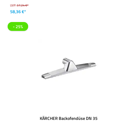
UVP:
67,24 €*
58,36 €*
- 25%
KÄRCHER Backofendüse DN 35