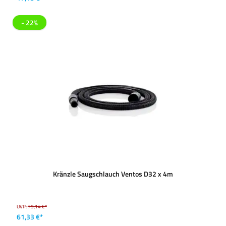
- 22%
Kränzle Saugschlauch Ventos D32 x 4m
UVP:
79,14 €*
61,33 €*