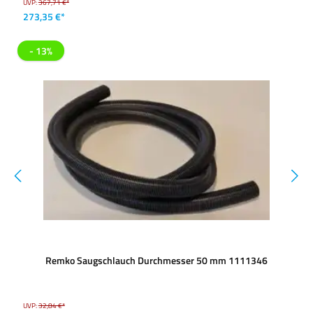
UVP:
367,71 €*
273,35 €*
- 13%
Remko Saugschlauch Durchmesser 50 mm 1111346
UVP:
32,84 €*