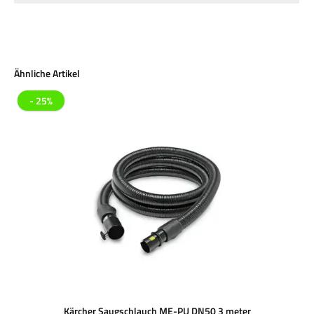
Produktgalerie überspringen
Ähnliche Artikel
- 25%
Kärcher Saugschlauch ME-PU DN50 3 meter