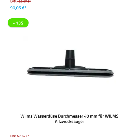
UVP:
125,07 €*
90,05 €*
- 13%
Wilms Wasserdüse Durchmesser 40 mm für WILMS
Allzwecksauger
UVP:
67,24 €*