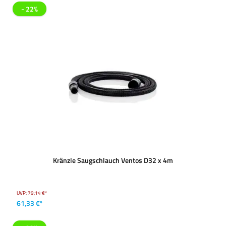
- 22%
Kränzle Saugschlauch Ventos D32 x 4m
UVP:
79,14 €*
61,33 €*