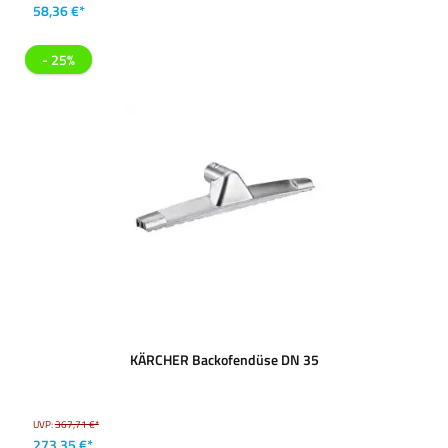
58,36 €*
- 25%
KÄRCHER Backofendüse DN 35
UVP:
367,71 €*
273,35 €*