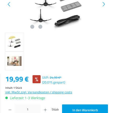
Verkaufspreis:
19,99 €
%
UVP:
24,99 €*
(20.01% gespart)
Inhalt:
1 Stück
inkl. MwSt.
zzgl. Versandkosten / shipping costs
Lieferzeit 1-3 Werktage
Produkt Anzahl: Gib den gewünschten Wert ein oder benutze die Schaltflächen um die Anzahl zu erhöhen o
Stück
In den Warenkorb