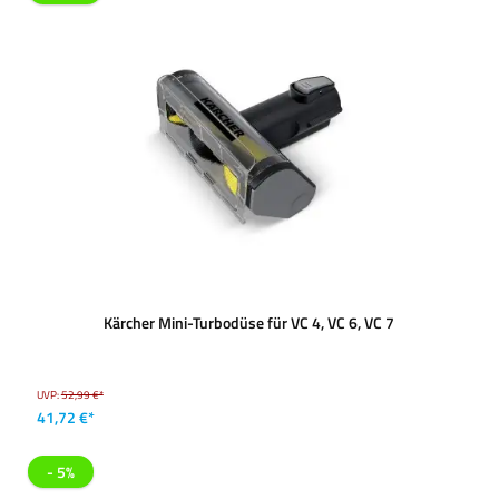
Kärcher Mini-Turbodüse für VC 4, VC 6, VC 7
UVP:
52,99 €*
41,72 €*
- 5%