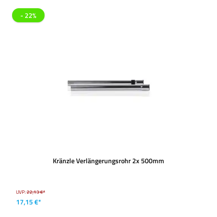
- 22%
Kränzle Verlängerungsrohr 2x 500mm
UVP:
22,13 €*
17,15 €*