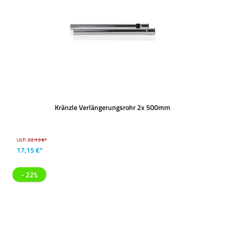
Kränzle Verlängerungsrohr 2x 500mm
UVP:
22,13 €*
17,15 €*
- 22%