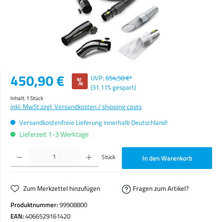
Verkaufspreis:
450,90 €
%
UVP:
654,50 €*
(31.11% gespart)
Inhalt:
1 Stück
inkl. MwSt.
zzgl. Versandkosten / shipping costs
Versandkostenfreie Lieferung innerhalb Deutschland!
Lieferzeit 1-3 Werktage
Produkt Anzahl: Gib den gewünschten Wert ein oder benutze die Schaltflächen um die Anzahl zu erhöhen o
Stück
In den Warenkorb
Zum Merkzettel hinzufügen
Fragen zum Artikel?
Produktnummer:
99908800
EAN:
4066529161420