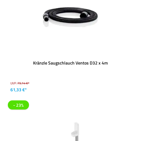
Kränzle Saugschlauch Ventos D32 x 4m
UVP:
79,14 €*
61,33 €*
- 23%