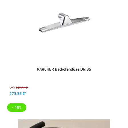
KÄRCHER Backofendüse DN 35
UVP:
367,71 €*
273,35 €*
- 13%