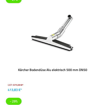
Kärcher Bodendüse Alu elektrisch 500 mm DN50
UVP:
571,20 €*
413,83 €*
- 29%