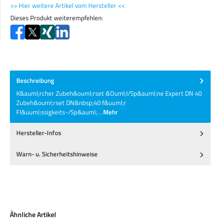
>> Hier weitere Artikel vom Hersteller <<
Dieses Produkt weiterempfehlen:
Beschreibung
K&auml;rcher Zubeh&ouml;rset &Ouml;l/Sp&auml;ne Expert DN 40
Zubeh&ouml;rset DN&nbsp;40 f&uuml;r
Fl&uuml;ssigkeits-/Sp&auml;…
Mehr
Hersteller-Infos
Warn- u. Sicherheitshinweise
Produktgalerie überspringen
Ähnliche Artikel