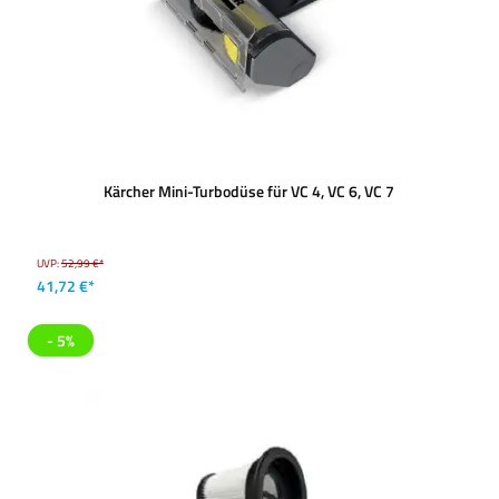
Kärcher Mini-Turbodüse für VC 4, VC 6, VC 7
UVP:
52,99 €*
41,72 €*
- 5%