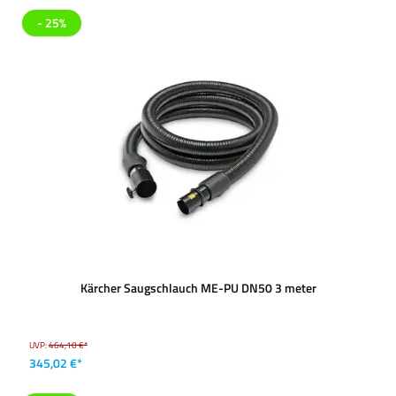
- 25%
Kärcher Saugschlauch ME-PU DN50 3 meter
UVP:
464,10 €*
345,02 €*