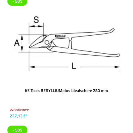
- 50%
KS Tools BERYLLIUMplus Idealschere 280 mm
UVP:
459,20 €*
227,12 €*
- 50%