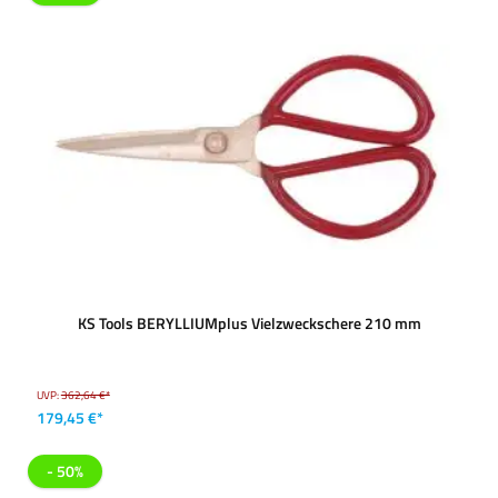
KS Tools BERYLLIUMplus Vielzweckschere 210 mm
UVP:
362,64 €*
179,45 €*
- 50%