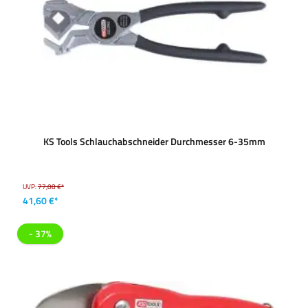
KS Tools Schlauchabschneider Durchmesser 6-35mm
UVP:
77,08 €*
41,60 €*
- 37%