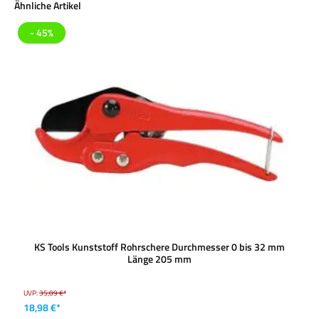
Produktgalerie überspringen
Ähnliche Artikel
- 45%
KS Tools Kunststoff Rohrschere Durchmesser 0 bis 32 mm
Länge 205 mm
UVP:
35,09 €*
18,98 €*