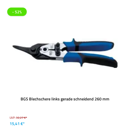
- 52%
BGS Blechschere links gerade schneidend 260 mm
UVP:
32,27 €*
15,41 €*