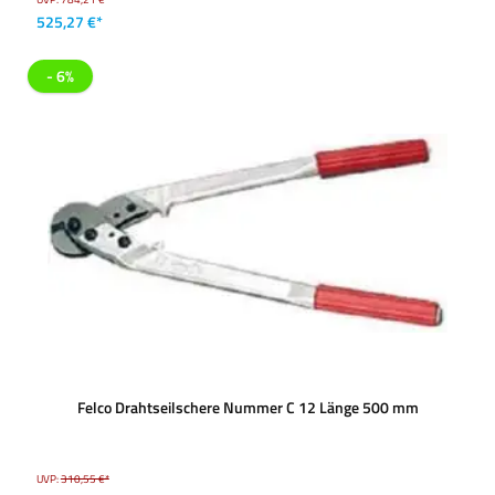
525,27 €*
- 6%
Felco Drahtseilschere Nummer C 12 Länge 500 mm
UVP:
310,55 €*