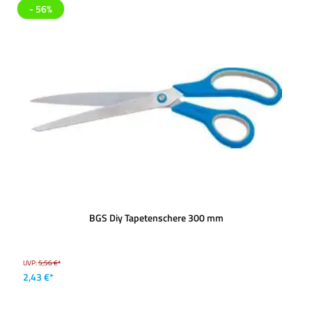
- 56%
BGS Diy Tapetenschere 300 mm
UVP:
5,56 €*
2,43 €*