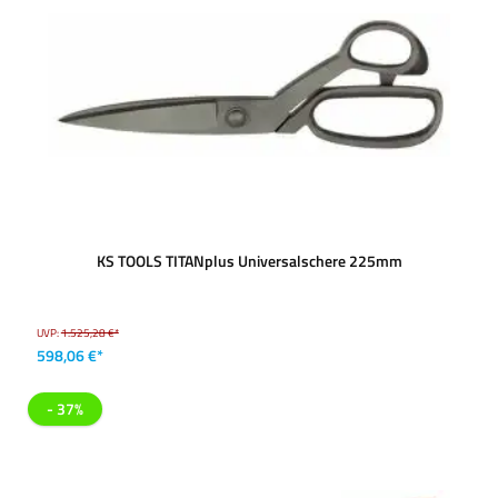
KS TOOLS TITANplus Universalschere 225mm
UVP:
1.525,28 €*
598,06 €*
- 37%