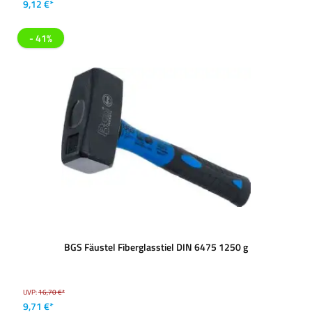
9,12 €*
- 41%
BGS Fäustel Fiberglasstiel DIN 6475 1250 g
UVP:
16,70 €*
9,71 €*