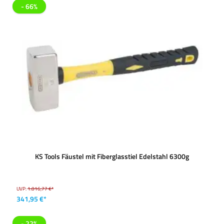
- 66%
KS Tools Fäustel mit Fiberglasstiel Edelstahl 6300g
UVP:
1.016,77 €*
341,95 €*
- 22%