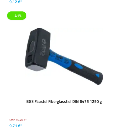
9,12 €*
- 41%
BGS Fäustel Fiberglasstiel DIN 6475 1250 g
UVP:
16,70 €*
9,71 €*