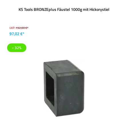
KS Tools BRONZEplus Fäustel 1000g mit Hickorystiel
UVP:
192,80 €*
97,02 €*
- 32%