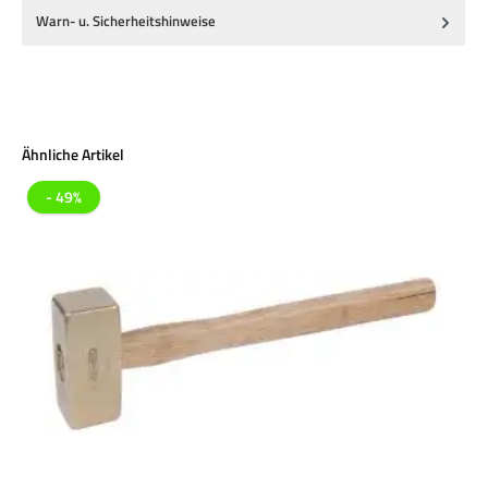
Warn- u. Sicherheitshinweise
Produktgalerie überspringen
Ähnliche Artikel
- 49%