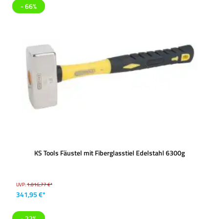
- 66%
KS Tools Fäustel mit Fiberglasstiel Edelstahl 6300g
UVP:
1.016,77 €*
341,95 €*
- 22%