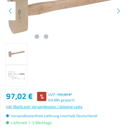
Verkaufspreis:
97,02 €
%
UVP:
192,80 €*
(49.68% gespart)
inkl. MwSt.
zzgl. Versandkosten / shipping costs
Versandkostenfreie Lieferung innerhalb Deutschland!
Lieferzeit 1-3 Werktage