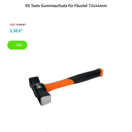
KS Tools Gummiaufsatz für Fäustel 72x44mm
UVP:
7,96 €*
5,38 €*
- 19%