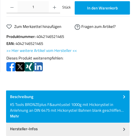
Produkt Anzahl: Gib den gewünschten Wert ein oder benutze die Schaltflächen um die Anzahl zu erhöhen o
Stück
In den Warenkorb
Zum Merkzettel hinzufügen
Fragen zum Artikel?
Produktnummer:
4042146521465
EAN:
4042146521465
>> Hier weitere Artikel vom Hersteller <<
Dieses Produkt weiterempfehlen:
Beschreibung
KS Tools BRONZEplus F&auml;ustel 1000g mit Hickorystiel in
Anlehnung an DIN 6475 mit Hickorystiel Bahnen blank geschliffen…
Mehr
Hersteller-Infos