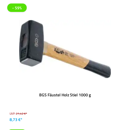
- 59%
BGS Fäustel Holz Stiel 1000 g
UVP:
21,42 €*
8,73 €*