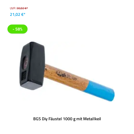
UVP:
30,82 €*
21,02 €*
- 58%
BGS Diy Fäustel 1000 g mit Metallkeil