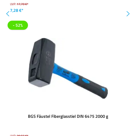
UVP:
17,70 €*
7,28 €*
- 52%
BGS Fäustel Fiberglasstiel DIN 6475 2000 g
UVP:
29,56 €*