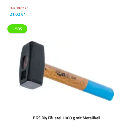
UVP:
30,82 €*
21,02 €*
- 58%
BGS Diy Fäustel 1000 g mit Metallkeil