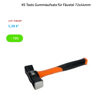
KS Tools Gummiaufsatz für Fäustel 72x44mm
UVP:
7,96 €*
5,38 €*
- 19%