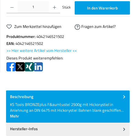
Produkt Anzahl: Gib den gewünschten Wert ein oder benutze die Schaltflächen um die Anzahl zu erhöhen o
Stück
In den Warenkorb
Zum Merkzettel hinzufügen
Fragen zum Artikel?
Produktnummer:
4042146521502
EAN:
4042146521502
>> Hier weitere Artikel vom Hersteller <<
Dieses Produkt weiterempfehlen:
Beschreibung
KS Tools BRONZEplus F&auml;ustel 2500g mit Hickorystiel in
Anlehnung an DIN 6475 mit Hickorystiel Bahnen blank geschliffen…
Mehr
Hersteller-Infos