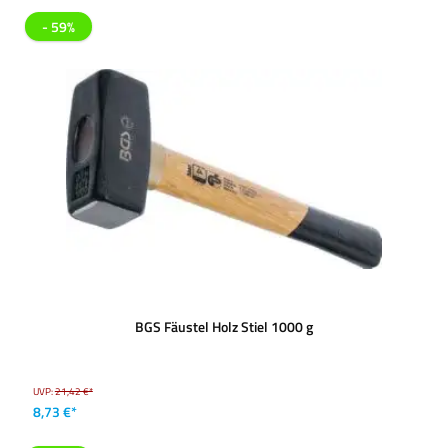
- 59%
BGS Fäustel Holz Stiel 1000 g
UVP:
21,42 €*
8,73 €*