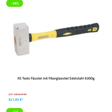
- 66%
KS Tools Fäustel mit Fiberglasstiel Edelstahl 6300g
UVP:
1.016,77 €*
341,95 €*
- 22%