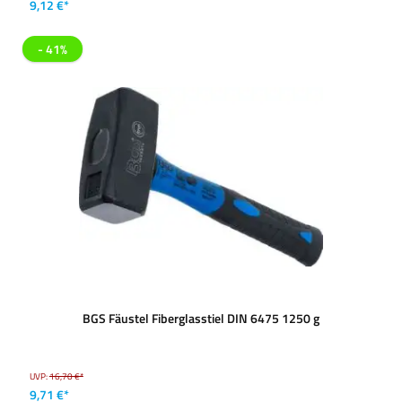
9,12 €*
- 41%
BGS Fäustel Fiberglasstiel DIN 6475 1250 g
UVP:
16,70 €*
9,71 €*