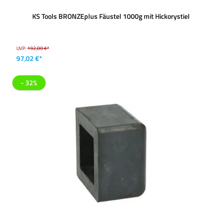
KS Tools BRONZEplus Fäustel 1000g mit Hickorystiel
UVP:
192,80 €*
97,02 €*
- 32%