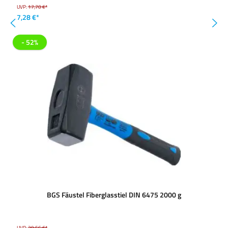
UVP:
17,70 €*
7,28 €*
- 52%
BGS Fäustel Fiberglasstiel DIN 6475 2000 g
UVP:
29,56 €*