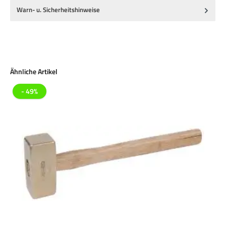
Warn- u. Sicherheitshinweise
Produktgalerie überspringen
Ähnliche Artikel
- 49%