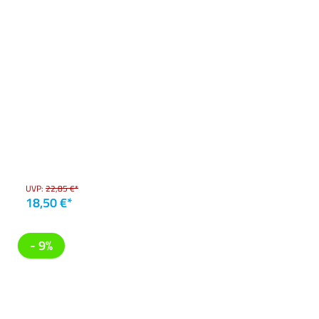
UVP:
22,85 €*
18,50 €*
- 9%