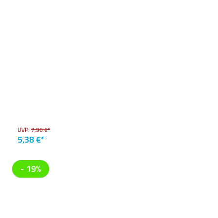
UVP:
7,96 €*
5,38 €*
- 19%