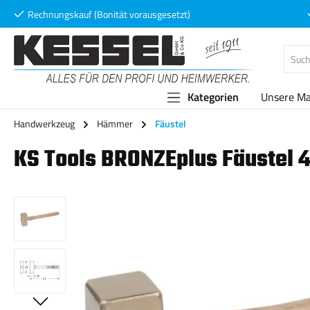
Rechnungskauf (Bonität vorausgesetzt)
 Hauptinhalt springen
Zur Suche springen
Zur Hauptnavigation springen
Kategorien
Unsere M
Handwerkzeug
Hämmer
Fäustel
KS Tools BRONZEplus Fäustel 4
Bildergalerie überspringen