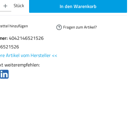
ib den gewünschten Wert ein oder benutze die Schaltflächen um die Anzahl zu erhöhen oder
Stück
In den Warenkorb
ettel hinzufügen
Fragen zum Artikel?
mer:
4042146521526
46521526
re Artikel vom Hersteller <<
kt weiterempfehlen: