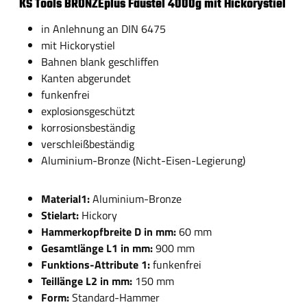
KS Tools BRONZEplus Fäustel 4000g mit Hickorystiel
in Anlehnung an DIN 6475
mit Hickorystiel
Bahnen blank geschliffen
Kanten abgerundet
funkenfrei
explosionsgeschützt
korrosionsbeständig
verschleißbeständig
Aluminium-Bronze (Nicht-Eisen-Legierung)
Material1:
Aluminium-Bronze
Stielart:
Hickory
Hammerkopfbreite D in mm:
60 mm
Gesamtlänge L1 in mm:
900 mm
Funktions-Attribute 1:
funkenfrei
Teillänge L2 in mm:
150 mm
Form:
Standard-Hammer