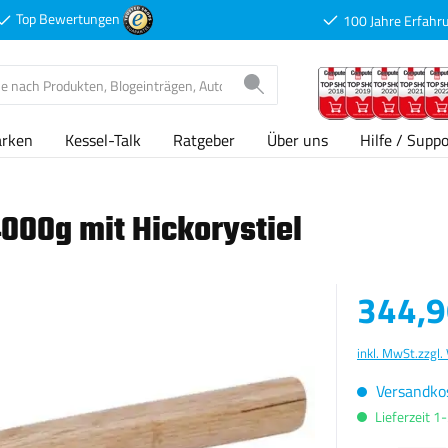
Top Bewertungen
100 Jahre Erfahr
arken
Kessel-Talk
Ratgeber
Über uns
Hilfe / Suppo
000g mit Hickorystiel
Verkaufspreis
344,9
inkl. MwSt.
zzgl.
Versandkos
Lieferzeit 1