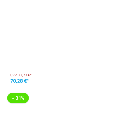
UVP:
77,23 €*
70,28 €*
- 31%