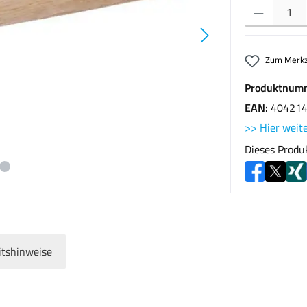
Produkt Anzahl: G
Zum Merkz
Produktnum
EAN:
40421
>> Hier weite
Dieses Produ
itshinweise