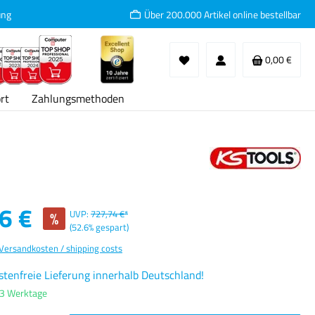
ung
Über 200.000 Artikel online bestellbar
Waren
0,00 €
rt
Zahlungsmethoden
:
6 €
%
UVP:
727,74 €*
(52.6% gespart)
 Versandkosten / shipping costs
tenfreie Lieferung innerhalb Deutschland!
-3 Werktage