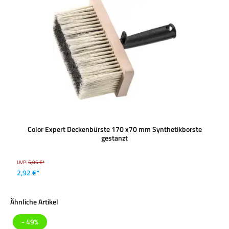
Color Expert Deckenbürste 170 x70 mm Synthetikborste
gestanzt
UVP:
5,05 €*
2,92 €*
Produktgalerie überspringen
Ähnliche Artikel
- 49%