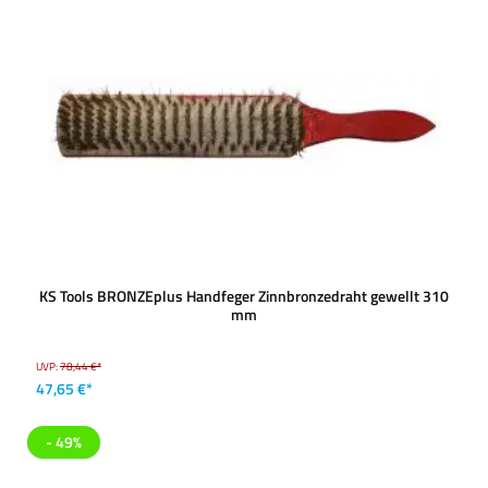
KS Tools BRONZEplus Handfeger Zinnbronzedraht gewellt 310
mm
UVP:
78,44 €*
47,65 €*
- 49%