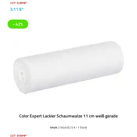
UVP:
5,38 €*
3,11 €*
- 42%
Color Expert Lackier Schaumwalze 11 cm weiß gerade
Inhalt:
2 Stück
(0,72 € / 1 Stück)
UVP:
2,50 €*