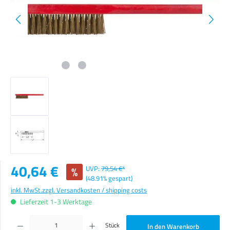
Verkaufspreis:
40,64 €
%
UVP:
79,54 €*
(48.91% gespart)
inkl. MwSt.
zzgl. Versandkosten / shipping costs
Lieferzeit 1-3 Werktage
Produkt Anzahl: Gib den gewünschten Wert ein oder benutze die Schaltflächen um die Anzahl zu erhöhen o
Stück
In den Warenkorb