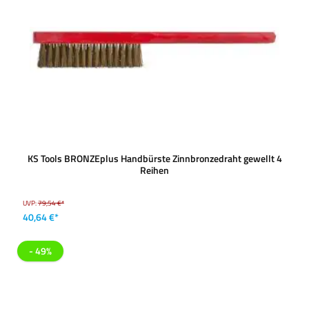
KS Tools BRONZEplus Handbürste Zinnbronzedraht gewellt 4
Reihen
UVP:
79,54 €*
40,64 €*
- 49%