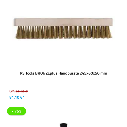
KS Tools BRONZEplus Handbürste 245x60x50 mm
UVP:
161,32 €*
81,10 €*
- 76%