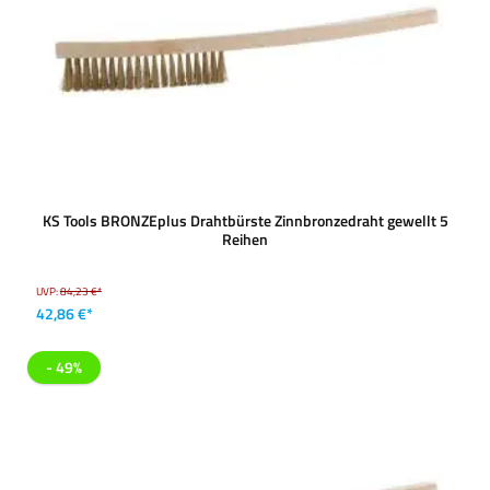
KS Tools BRONZEplus Drahtbürste Zinnbronzedraht gewellt 5
Reihen
UVP:
84,23 €*
42,86 €*
- 49%