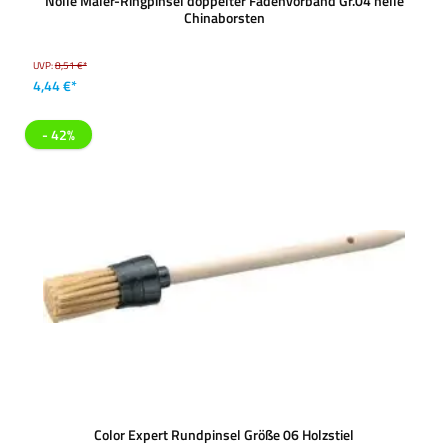
Nölle Maler-Ringpinsel doppelter Fadenvorband Gr.04 helle
Chinaborsten
UVP:
8,51 €*
4,44 €*
- 42%
Color Expert Rundpinsel Größe 06 Holzstiel