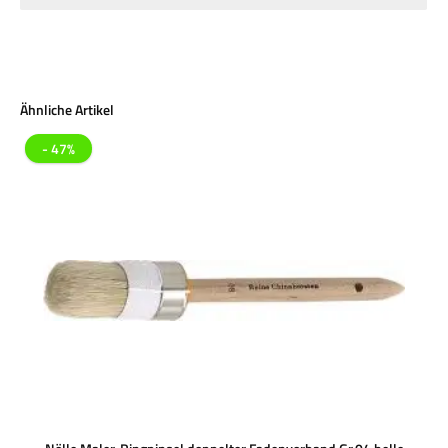
Produktgalerie überspringen
Ähnliche Artikel
- 47%