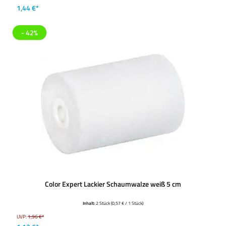
1,44 €*
- 42%
Color Expert Lackier Schaumwalze weiß 5 cm
Inhalt:
2 Stück
(0,57 € / 1 Stück)
UVP:
1,96 €*