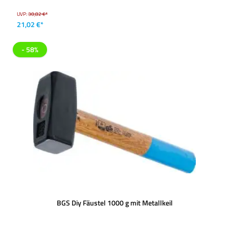
UVP:
30,82 €*
21,02 €*
- 58%
BGS Diy Fäustel 1000 g mit Metallkeil