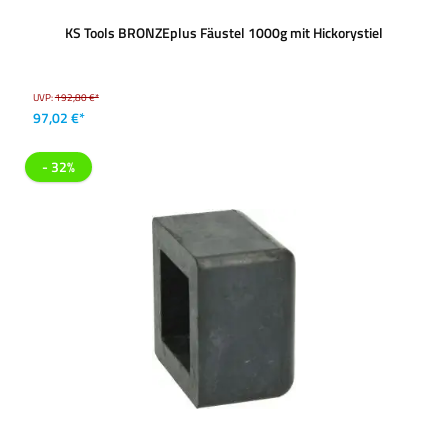
KS Tools BRONZEplus Fäustel 1000g mit Hickorystiel
UVP:
192,80 €*
97,02 €*
- 32%