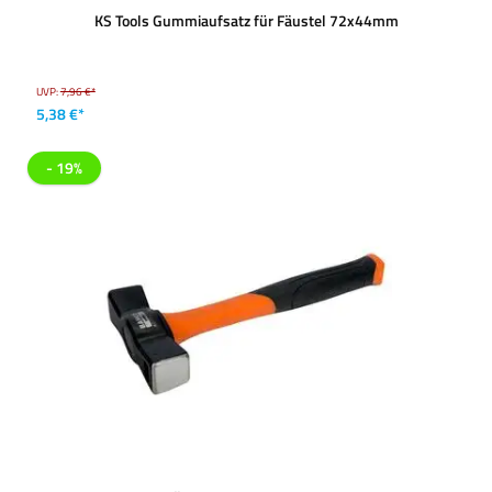
KS Tools Gummiaufsatz für Fäustel 72x44mm
UVP:
7,96 €*
5,38 €*
- 19%