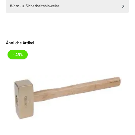
Warn- u. Sicherheitshinweise
Produktgalerie überspringen
Ähnliche Artikel
- 49%