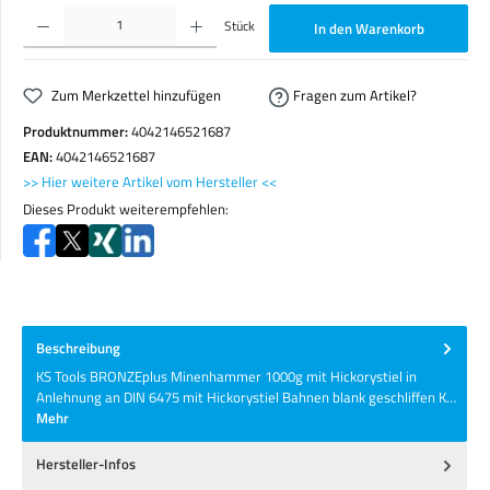
Produkt Anzahl: Gib den gewünschten Wert ein oder benutze die Schaltflächen um die Anzahl zu erhöhen o
Stück
In den Warenkorb
Zum Merkzettel hinzufügen
Fragen zum Artikel?
Produktnummer:
4042146521687
EAN:
4042146521687
>> Hier weitere Artikel vom Hersteller <<
Dieses Produkt weiterempfehlen:
Beschreibung
KS Tools BRONZEplus Minenhammer 1000g mit Hickorystiel in
Anlehnung an DIN 6475 mit Hickorystiel Bahnen blank geschliffen K…
Mehr
Hersteller-Infos