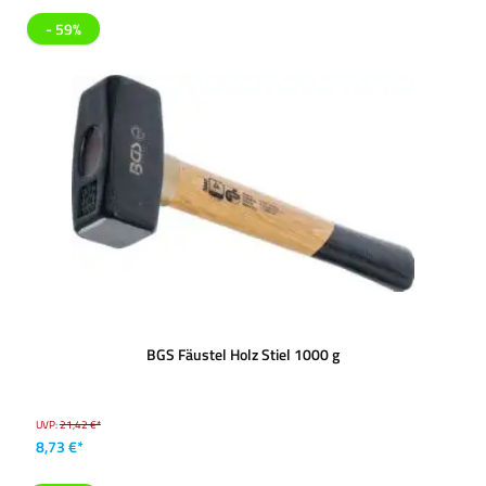
- 59%
BGS Fäustel Holz Stiel 1000 g
UVP:
21,42 €*
8,73 €*