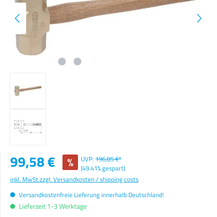
Verkaufspreis:
99,58 €
%
UVP:
196,85 €*
(49.41% gespart)
inkl. MwSt.
zzgl. Versandkosten / shipping costs
Versandkostenfreie Lieferung innerhalb Deutschland!
Lieferzeit 1-3 Werktage