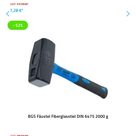
UVP:
17,70 €*
7,28 €*
- 52%
BGS Fäustel Fiberglasstiel DIN 6475 2000 g
UVP:
29,56 €*