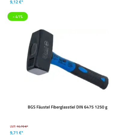
9,12 €*
- 41%
BGS Fäustel Fiberglasstiel DIN 6475 1250 g
UVP:
16,70 €*
9,71 €*