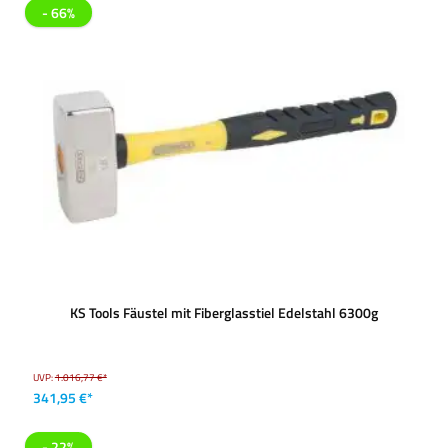
- 66%
KS Tools Fäustel mit Fiberglasstiel Edelstahl 6300g
UVP:
1.016,77 €*
341,95 €*
- 22%