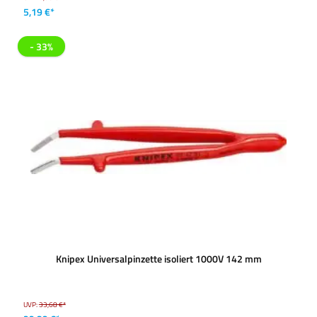
5,19 €*
- 33%
Knipex Universalpinzette isoliert 1000V 142 mm
UVP:
33,68 €*