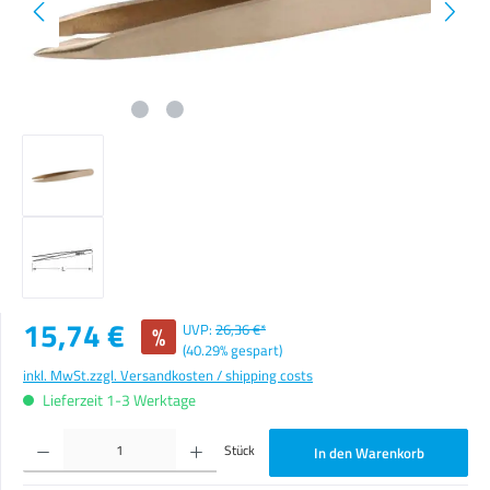
Verkaufspreis:
15,74 €
%
UVP:
26,36 €*
(40.29% gespart)
inkl. MwSt.
zzgl. Versandkosten / shipping costs
Lieferzeit 1-3 Werktage
Produkt Anzahl: Gib den gewünschten Wert ein oder benutze die Schaltflächen um die Anzahl zu erhöhen o
Stück
In den Warenkorb