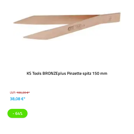
KS Tools BRONZEplus Pinzette spitz 150 mm
UVP:
106,20 €*
38,08 €*
- 64%