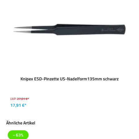
Knipex ESD-Pinzette US-Nadelform135mm schwarz
UVP:
27,01 €*
17,91 €*
Produktgalerie überspringen
Ähnliche Artikel
- 63%