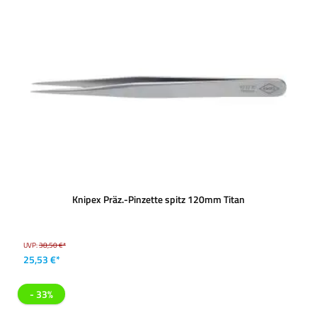
Knipex Präz.-Pinzette spitz 120mm Titan
UVP:
38,50 €*
25,53 €*
- 33%