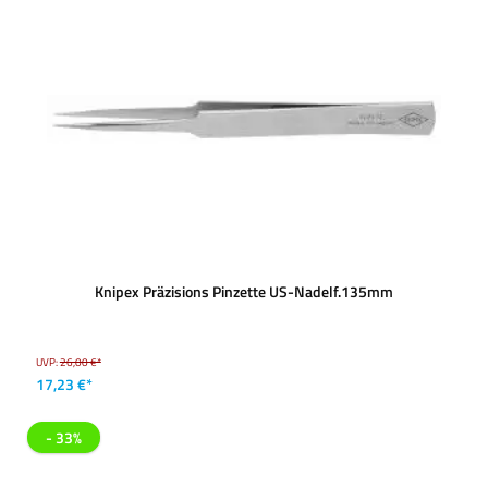
Knipex Präzisions Pinzette US-Nadelf.135mm
UVP:
26,00 €*
17,23 €*
- 33%