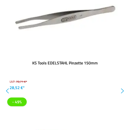
KS Tools EDELSTAHL Pinzette 150mm
UVP:
78,71 €*
28,52 €*
- 49%