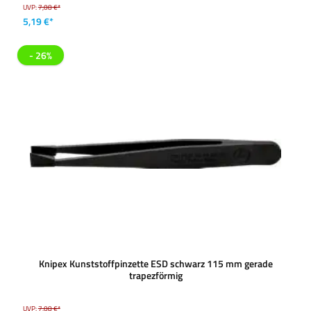
UVP:
7,08 €*
5,19 €*
- 26%
Knipex Kunststoffpinzette ESD schwarz 115 mm gerade
trapezförmig
UVP:
7,08 €*