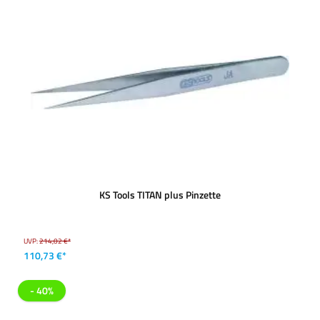
KS Tools TITAN plus Pinzette
UVP:
214,02 €*
110,73 €*
- 40%