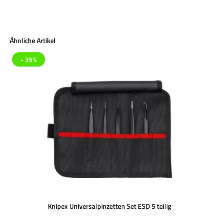
Produktgalerie überspringen
Ähnliche Artikel
- 35%
Knipex Universalpinzetten Set ESD 5 teilig