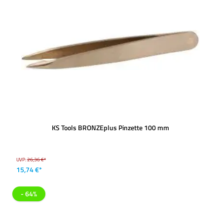
KS Tools BRONZEplus Pinzette 100 mm
UVP:
26,36 €*
15,74 €*
- 64%