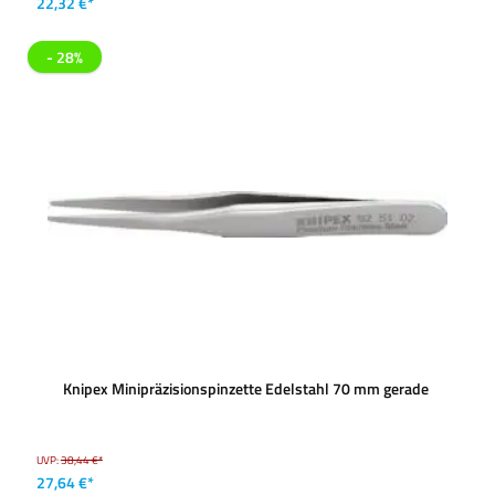
22,32 €*
- 28%
Knipex Minipräzisionspinzette Edelstahl 70 mm gerade
UVP:
38,44 €*
27,64 €*