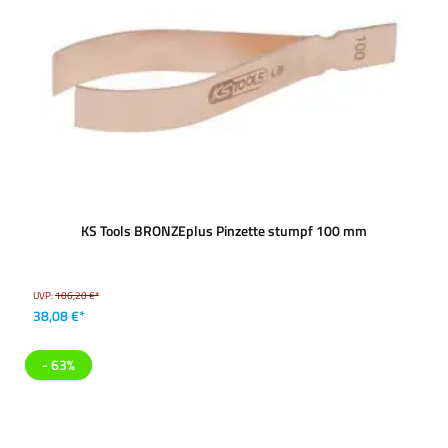
KS Tools BRONZEplus Pinzette stumpf 100 mm
UVP:
106,20 €*
38,08 €*
- 63%