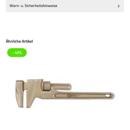
Warn- u. Sicherheitshinweise
Produktgalerie überspringen
Ähnliche Artikel
- 49%