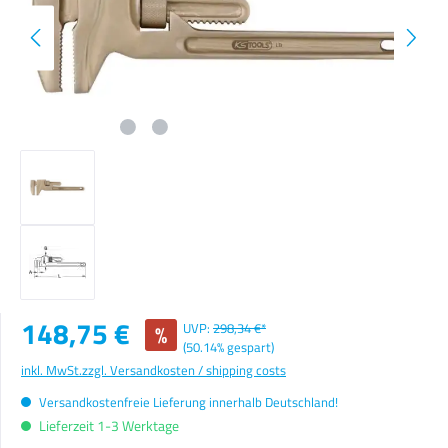
Verkaufspreis:
148,75 €
%
UVP:
298,34 €*
(50.14% gespart)
inkl. MwSt.
zzgl. Versandkosten / shipping costs
Versandkostenfreie Lieferung innerhalb Deutschland!
Lieferzeit 1-3 Werktage