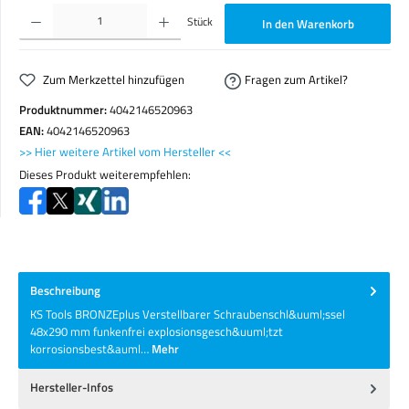
Produkt Anzahl: Gib den gewünschten Wert ein oder benutze die Schaltflächen um die Anzahl zu erhöhen o
Stück
In den Warenkorb
Zum Merkzettel hinzufügen
Fragen zum Artikel?
Produktnummer:
4042146520963
EAN:
4042146520963
>> Hier weitere Artikel vom Hersteller <<
Dieses Produkt weiterempfehlen:
Beschreibung
KS Tools BRONZEplus Verstellbarer Schraubenschl&uuml;ssel
48x290 mm funkenfrei explosionsgesch&uuml;tzt
korrosionsbest&auml…
Mehr
Hersteller-Infos