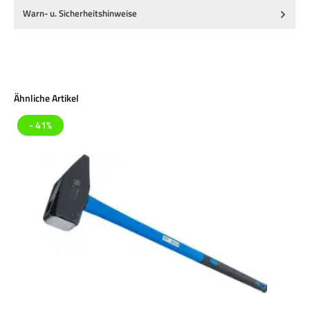
Warn- u. Sicherheitshinweise
Produktgalerie überspringen
Ähnliche Artikel
- 41%