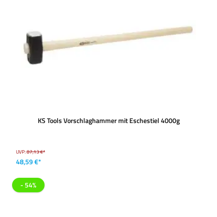
KS Tools Vorschlaghammer mit Eschestiel 4000g
UVP:
87,13 €*
48,59 €*
- 54%