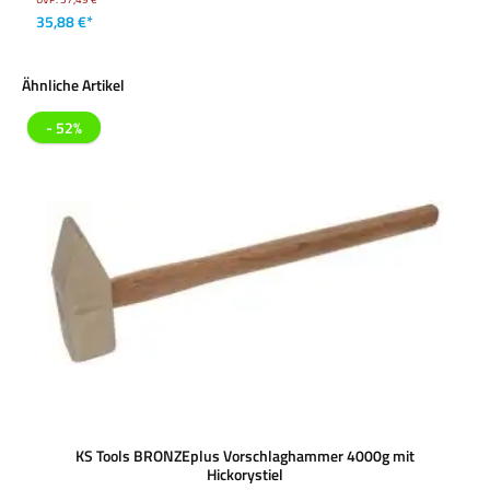
35,88 €*
Produktgalerie überspringen
Ähnliche Artikel
- 52%
KS Tools BRONZEplus Vorschlaghammer 4000g mit
Hickorystiel