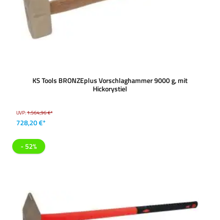
KS Tools BRONZEplus Vorschlaghammer 9000 g, mit
Hickorystiel
UVP:
1.564,96 €*
728,20 €*
- 52%