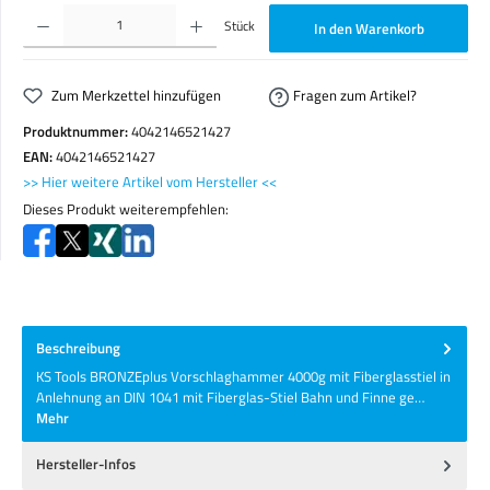
Produkt Anzahl: Gib den gewünschten Wert ein oder benutze die Schaltflächen um die Anzahl zu erhöhen o
Stück
In den Warenkorb
Zum Merkzettel hinzufügen
Fragen zum Artikel?
Produktnummer:
4042146521427
EAN:
4042146521427
>> Hier weitere Artikel vom Hersteller <<
Dieses Produkt weiterempfehlen:
Beschreibung
KS Tools BRONZEplus Vorschlaghammer 4000g mit Fiberglasstiel in
Anlehnung an DIN 1041 mit Fiberglas-Stiel Bahn und Finne ge…
Mehr
Hersteller-Infos