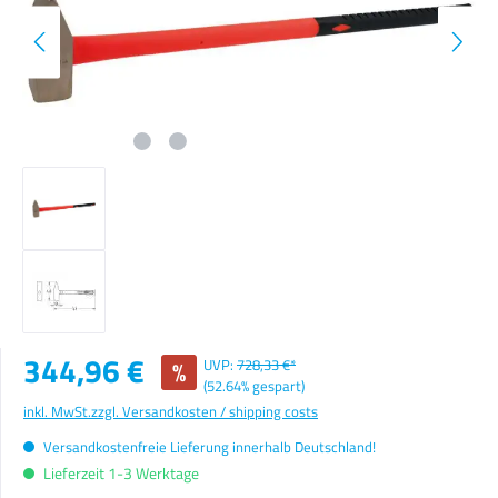
Verkaufspreis:
344,96 €
%
UVP:
728,33 €*
(52.64% gespart)
inkl. MwSt.
zzgl. Versandkosten / shipping costs
Versandkostenfreie Lieferung innerhalb Deutschland!
Lieferzeit 1-3 Werktage