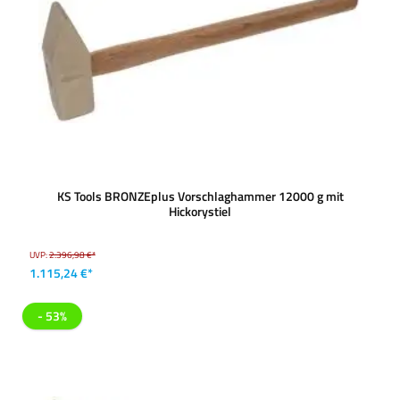
KS Tools BRONZEplus Vorschlaghammer 12000 g mit
Hickorystiel
UVP:
2.396,98 €*
1.115,24 €*
- 53%