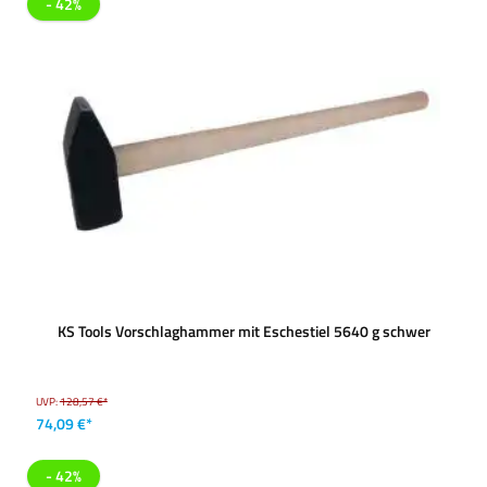
- 42%
KS Tools Vorschlaghammer mit Eschestiel 5640 g schwer
UVP:
128,57 €*
74,09 €*
- 42%