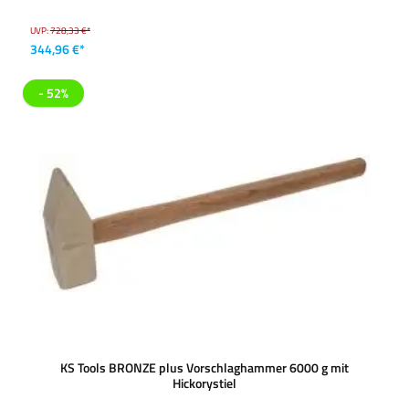
UVP:
728,33 €*
344,96 €*
- 52%
KS Tools BRONZE plus Vorschlaghammer 6000 g mit
Hickorystiel