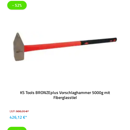
- 52%
KS Tools BRONZEplus Vorschlaghammer 5000g mit
Fiberglasstiel
UVP:
900,35 €*
426,12 €*