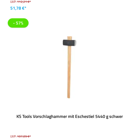
UVP:
112,21 €*
51,78 €*
- 57%
KS Tools Vorschlaghammer mit Eschestiel 5440 g schwer
UVP:
107,09 €*