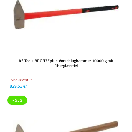
KS Tools BRONZEplus Vorschlaghammer 10000 g mit
Fiberglasstiel
UVP:
1.782,98 €*
829,53 €*
- 53%