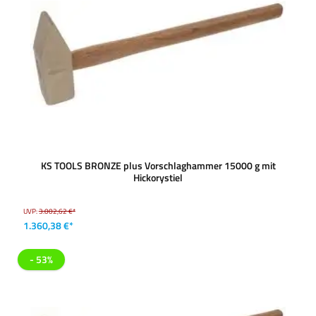
KS TOOLS BRONZE plus Vorschlaghammer 15000 g mit
Hickorystiel
UVP:
3.002,62 €*
1.360,38 €*
- 53%