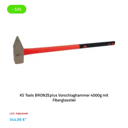
- 52%
KS Tools BRONZEplus Vorschlaghammer 4000g mit
Fiberglasstiel
UVP:
728,33 €*
344,96 €*