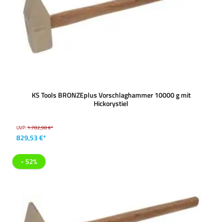
KS Tools BRONZEplus Vorschlaghammer 10000 g mit
Hickorystiel
UVP:
1.782,98 €*
829,53 €*
- 52%