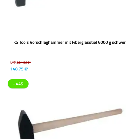
KS Tools Vorschlaghammer mit Fiberglasstiel 6000 g schwer
UVP:
331,56 €*
148,75 €*
- 44%