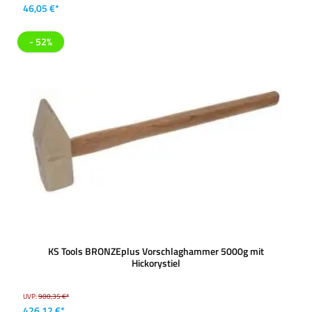
46,05 €*
- 52%
KS Tools BRONZEplus Vorschlaghammer 5000g mit
Hickorystiel
UVP:
900,35 €*
426,12 €*