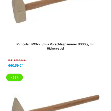
KS Tools BRONZEplus Vorschlaghammer 8000 g, mit
Hickorystiel
UVP:
1.395,24 €*
660,59 €*
- 53%