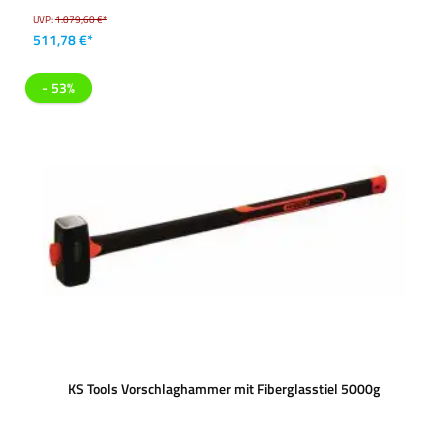
UVP:
1.079,60 €*
511,78 €*
- 53%
KS Tools Vorschlaghammer mit Fiberglasstiel 5000g