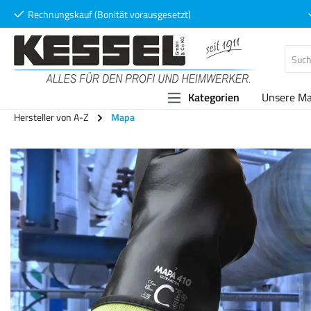
Rechnungskauf (Bonität vorausgesetzt)
 Hauptinhalt springen
Zur Suche springen
Zur Hauptnavigation springen
Kategorien
Unsere M
Hersteller von A-Z
Mapa