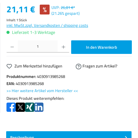
Verkaufspreis:
21,11 €
%
UVP:
26,81 €*
(21.26% gespart)
Inhalt:
1 Stück
inkl. MwSt.
zzgl. Versandkosten / shipping costs
Lieferzeit 1-3 Werktage
Produkt Anzahl: Gib den gewünschten Wert ein oder benutze die Schaltflächen um die Anzahl zu erhöhen o
In den Warenkorb
Zum Merkzettel hinzufügen
Fragen zum Artikel?
Produktnummer:
4030913985268
EAN:
4030913985268
>> Hier weitere Artikel vom Hersteller <<
Dieses Produkt weiterempfehlen:
Beschreibung