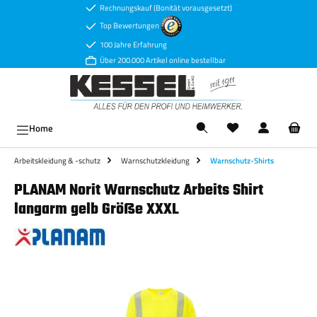
Rechnungskauf (Bonität vorausgesetzt)
Zum Hauptinhalt springen
Top Bewertungen
100 Jahre Erfahrung
Über 200.000 Artikel online bestellbar
Ware
Home
Arbeitskleidung & -schutz
Warnschutzkleidung
Warnschutz-Shirts
PLANAM Norit Warnschutz Arbeits Shirt
langarm gelb Größe XXXL
Bildergalerie überspringen