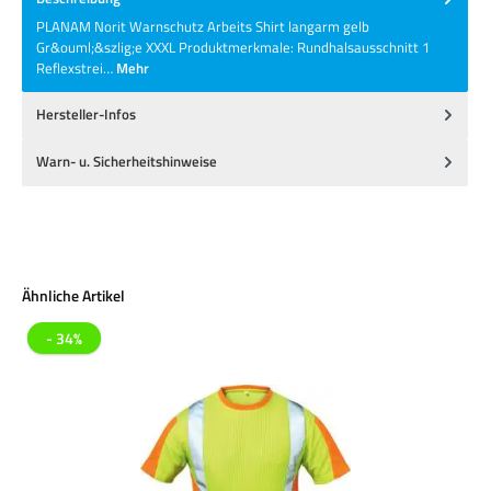
PLANAM Norit Warnschutz Arbeits Shirt langarm gelb
Gr&ouml;&szlig;e XXXL Produktmerkmale: Rundhalsausschnitt 1
Reflexstrei…
Mehr
Hersteller-Infos
Warn- u. Sicherheitshinweise
Produktgalerie überspringen
Ähnliche Artikel
- 34%