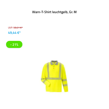
Warn-T-Shirt leuchtgelb, Gr. M
UVP:
58,61 €*
49,44 €*
- 21%