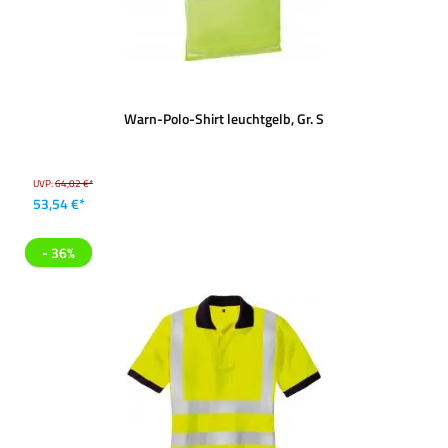
Warn-Polo-Shirt leuchtgelb, Gr. S
UVP:
64,02 €*
53,54 €*
- 36%