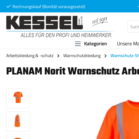
Rechnungskauf (Bonität vorausgesetzt)
 Hauptinhalt springen
Zur Suche springen
Zur Hauptnavigation springen
Kategorien
Unsere M
Arbeitskleidung & -schutz
Warnschutzkleidung
Warnschutz-Sh
PLANAM Norit Warnschutz Arbe
Bildergalerie überspringen