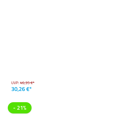
UVP:
46,35 €*
30,26 €*
- 21%