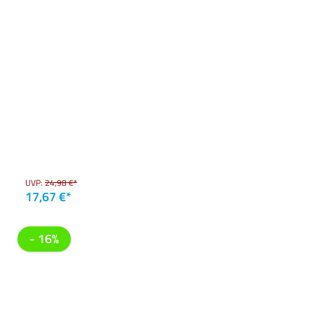
UVP:
24,98 €*
17,67 €*
- 16%