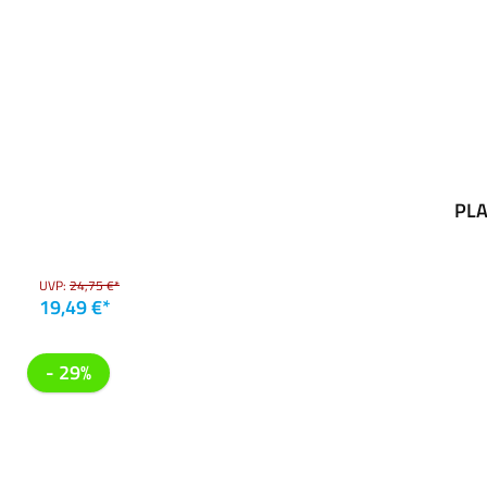
PLA
UVP:
24,75 €*
19,49 €*
- 29%