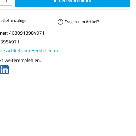
In den Warenkorb
ettel hinzufügen
Fragen zum Artikel?
mer:
4030913984971
13984971
re Artikel vom Hersteller <<
kt weiterempfehlen: