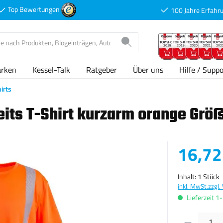
Top Bewertungen
100 Jahre Erfahr
arken
Kessel-Talk
Ratgeber
Über uns
Hilfe / Suppo
irts
its T-Shirt kurzarm orange Grö
Verkaufspreis
16,72
Inhalt:
1 Stück
inkl. MwSt.
zzgl.
Lieferzeit 1
Produkt Anzahl: G