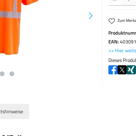
Zum Merkz
Produktnum
EAN:
40309
>> Hier weite
Dieses Produ
itshinweise