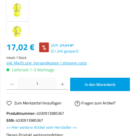
Verkaufspreis:
17,02 €
%
UVP:
21,61 €*
(21.24% gespart)
Inhalt:
1 Stück
inkl. MwSt.
zzgl. Versandkosten / shipping costs
Lieferzeit 1-3 Werktage
Produkt Anzahl: Gib den gewünschten Wert ein oder benutze die Schaltflächen um die Anzahl zu erhöhen o
In den Warenkorb
Zum Merkzettel hinzufügen
Fragen zum Artikel?
Produktnummer:
4030913985367
EAN:
4030913985367
>> Hier weitere Artikel vom Hersteller <<
Dieses Produkt weiterempfehlen: