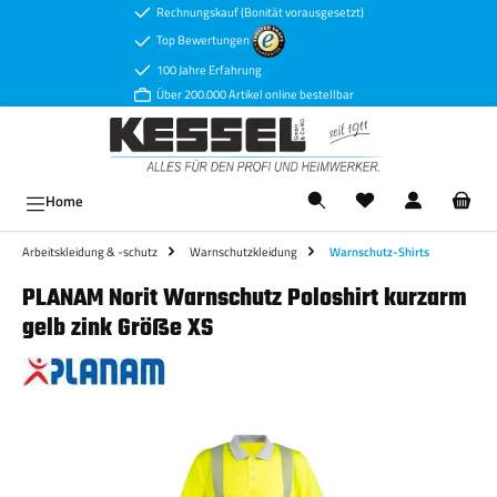
Rechnungskauf (Bonität vorausgesetzt)
Zum Hauptinhalt springen
Top Bewertungen
100 Jahre Erfahrung
Über 200.000 Artikel online bestellbar
Ware
Home
Arbeitskleidung & -schutz
Warnschutzkleidung
Warnschutz-Shirts
PLANAM Norit Warnschutz Poloshirt kurzarm
gelb zink Größe XS
Bildergalerie überspringen