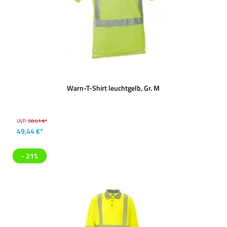
Warn-T-Shirt leuchtgelb, Gr. M
UVP:
58,61 €*
49,44 €*
- 21%