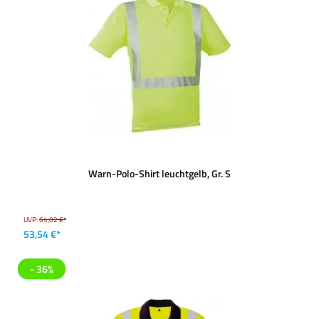
Warn-Polo-Shirt leuchtgelb, Gr. S
UVP:
64,02 €*
53,54 €*
- 36%