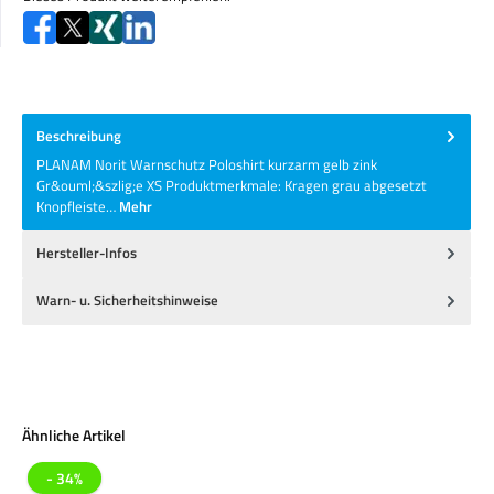
Beschreibung
PLANAM Norit Warnschutz Poloshirt kurzarm gelb zink
Gr&ouml;&szlig;e XS Produktmerkmale: Kragen grau abgesetzt
Knopfleiste…
Mehr
Hersteller-Infos
Warn- u. Sicherheitshinweise
Produktgalerie überspringen
Ähnliche Artikel
- 34%