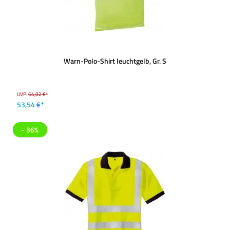
Warn-Polo-Shirt leuchtgelb, Gr. S
UVP:
64,02 €*
53,54 €*
- 36%