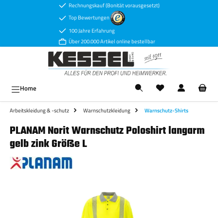
Rechnungskauf (Bonität vorausgesetzt)
Zum Hauptinhalt springen
Top Bewertungen
100 Jahre Erfahrung
Über 200.000 Artikel online bestellbar
Ware
Home
Arbeitskleidung & -schutz
Warnschutzkleidung
Warnschutz-Shirts
PLANAM Norit Warnschutz Poloshirt langarm
gelb zink Größe L
Bildergalerie überspringen