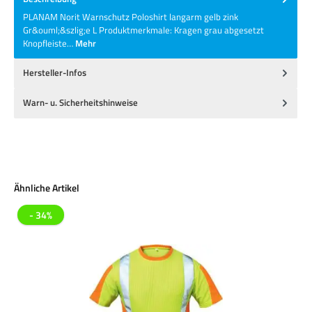
PLANAM Norit Warnschutz Poloshirt langarm gelb zink
Gr&ouml;&szlig;e L Produktmerkmale: Kragen grau abgesetzt
Knopfleiste…
Mehr
Hersteller-Infos
Warn- u. Sicherheitshinweise
Produktgalerie überspringen
Ähnliche Artikel
- 34%