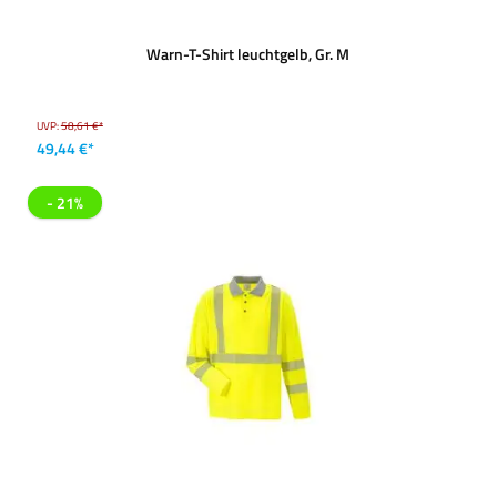
Warn-T-Shirt leuchtgelb, Gr. M
UVP:
58,61 €*
49,44 €*
- 21%