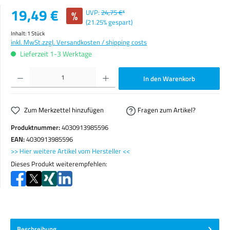
Verkaufspreis:
19,49 €
%
UVP:
24,75 €*
(21.25% gespart)
Inhalt:
1 Stück
inkl. MwSt.
zzgl. Versandkosten / shipping costs
Lieferzeit 1-3 Werktage
Produkt Anzahl: Gib den gewünschten Wert ein oder benutze die Schaltflächen um die Anzahl zu erhöhen o
In den Warenkorb
Zum Merkzettel hinzufügen
Fragen zum Artikel?
Produktnummer:
4030913985596
EAN:
4030913985596
>> Hier weitere Artikel vom Hersteller <<
Dieses Produkt weiterempfehlen:
Beschreibung