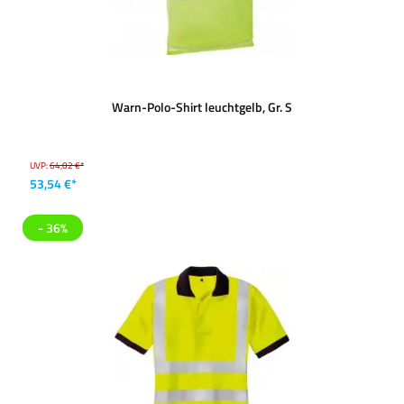
Warn-Polo-Shirt leuchtgelb, Gr. S
UVP:
64,02 €*
53,54 €*
- 36%