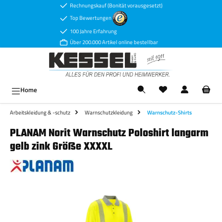
Rechnungskauf (Bonität vorausgesetzt)
Zum Hauptinhalt springen
Top Bewertungen
100 Jahre Erfahrung
Über 200.000 Artikel online bestellbar
Ware
Home
Arbeitskleidung & -schutz
Warnschutzkleidung
Warnschutz-Shirts
PLANAM Norit Warnschutz Poloshirt langarm
gelb zink Größe XXXXL
Bildergalerie überspringen