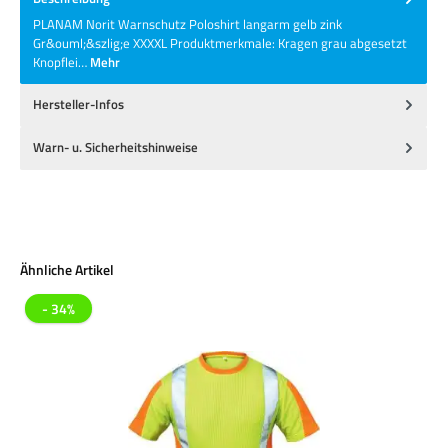
PLANAM Norit Warnschutz Poloshirt langarm gelb zink
Gr&ouml;&szlig;e XXXXL Produktmerkmale: Kragen grau abgesetzt
Knopflei…
Mehr
Hersteller-Infos
Warn- u. Sicherheitshinweise
Produktgalerie überspringen
Ähnliche Artikel
- 34%