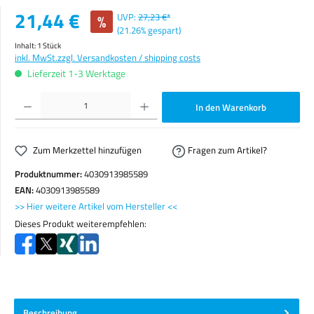
Verkaufspreis:
21,44 €
%
UVP:
27,23 €*
(21.26% gespart)
Inhalt:
1 Stück
inkl. MwSt.
zzgl. Versandkosten / shipping costs
Lieferzeit 1-3 Werktage
Produkt Anzahl: Gib den gewünschten Wert ein oder benutze die Schaltflächen um die Anzahl zu erhöhen o
In den Warenkorb
Zum Merkzettel hinzufügen
Fragen zum Artikel?
Produktnummer:
4030913985589
EAN:
4030913985589
>> Hier weitere Artikel vom Hersteller <<
Dieses Produkt weiterempfehlen:
Beschreibung