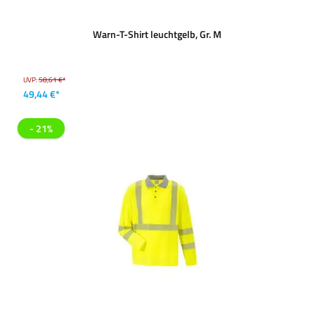
Warn-T-Shirt leuchtgelb, Gr. M
UVP:
58,61 €*
49,44 €*
- 21%